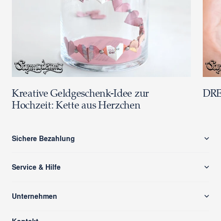
Kreative Geldgeschenk-Idee zur
DRE
Hochzeit: Kette aus Herzchen
Sichere Bezahlung
Service & Hilfe
Versand & Zahlung
Unternehmen
Rücksendung/ Retoure
Über uns
Kontaktformular