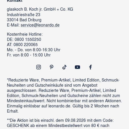
Kontakt
glass cube
Ansprechpartner & Presse
glaskoch
B. Koch jr. GmbH + Co. KG
Industriestraße 23
LEONARDO News
LEONARDO Firmengeschenke
33014 Bad Driburg
Karriere
FAQs
E-Mail:
service@leonardo.de
Verantwortung
Händlersuche
Kostenfreie Hotline:
DE: 0800 1550250
ProSales Gastronomie
Retoure anmelden
AT: 0800 220065
LIVING Möbel
Mo. - Do. von 8:00-16:30 Uhr
Vertrag widerrufen
Fr. von 8:00 - 15:00 Uhr
Newsletter
Outlet
*Reduzierte Ware, Premium-Artikel, Limited Edition, Schmuck-
Neuheiten und Gutscheinkäufe sind vom Angebot
ausgeschlossen. Reduzierte Ware, Premium-Artikel, Limited
Edition, Schmuck-Neuheiten und Gutscheine zählen nicht zum
Mindesteinkaufswert. Nicht kombinierbar mit anderen Aktionen.
Einmalig einlösbar auf leonardo.de. Gültig bis 2 Wochen nach
Erhalt.
**Die Aktion ist bis einschl. dem 09.08.2026 mit dem Code:
GESCHENK ab einem Mindestbestellwert von 80 € nach