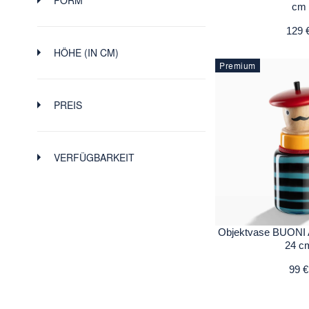
cm
129 
HÖHE (IN CM)
Premium
-
PREIS
-
$
$
24
27
30
33
35
VERFÜGBARKEIT
99
107
114
122
129
Objektvase BUONI A
24 c
99 €