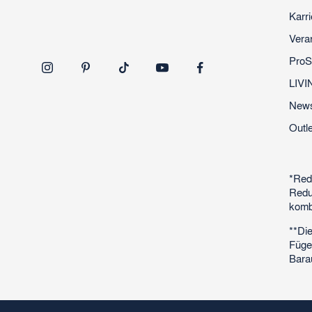
Karri
Vera
ProS
LIVI
News
Outle
*Red
Redu
komb
**Di
Füge
Bara