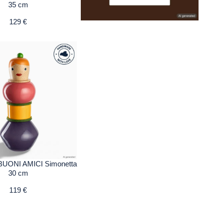
35 cm
129 €
BUONI AMICI Simonetta
30 cm
119 €