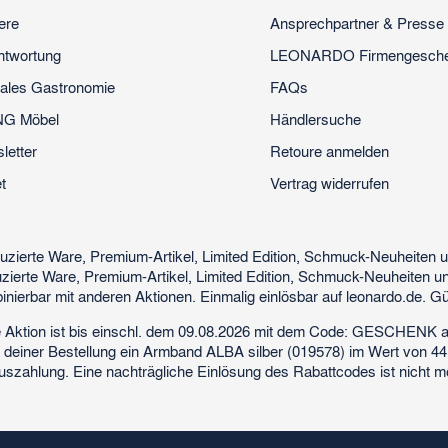
ere
Ansprechpartner & Presse
ntwortung
LEONARDO Firmengesch
ales Gastronomie
FAQs
NG Möbel
Händlersuche
letter
Retoure anmelden
t
Vertrag widerrufen
uzierte Ware, Premium-Artikel, Limited Edition, Schmuck-Neuheiten
zierte Ware, Premium-Artikel, Limited Edition, Schmuck-Neuheiten u
inierbar mit anderen Aktionen. Einmalig einlösbar auf leonardo.de. Gü
e Aktion ist bis einschl. dem 09.08.2026 mit dem Code: GESCHENK ab
 deiner Bestellung ein Armband ALBA silber (019578) im Wert von 44,
uszahlung. Eine nachträgliche Einlösung des Rabattcodes ist nicht mög