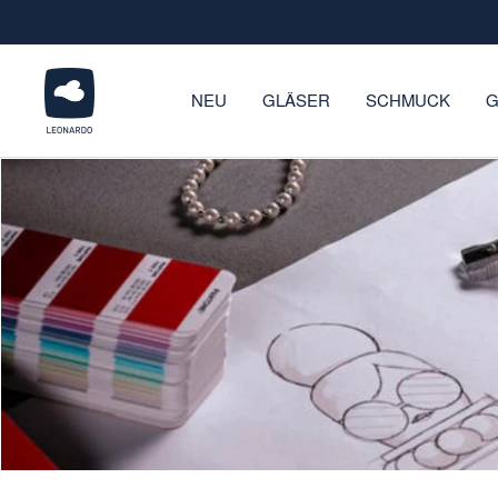
Direkt
zum
Inhalt
LEONARDO
NEU
GLÄSER
SCHMUCK
G
Onlineshop