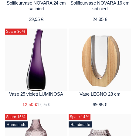
Solifleurvase NOVARA 24 cm
Solifleurvase NOVARA 16 cm
satiniert
satiniert
29,95 €
24,95 €
Spare 30
%
Vase 25 violett LUMINOSA
Vase LEGNO 28 cm
12,50 €
69,95 €
17,95 €
Spare 15
%
Spare 14
%
Handmade
Handmade