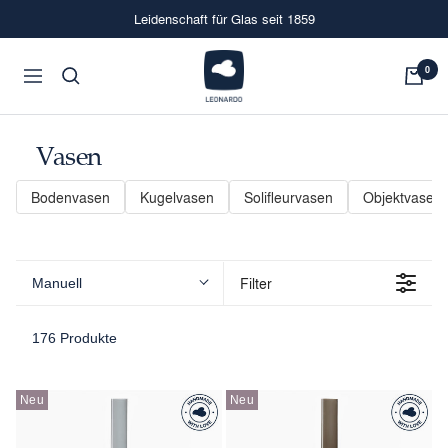
Direkt
Leidenschaft für Glas seit 1859
zum
Inhalt
LEONARDO
0
Navigation
Onlineshop
Vasen
Bodenvasen
Kugelvasen
Solifleurvasen
Objektvasen
Filter
Manuell
176 Produkte
Neu
Neu