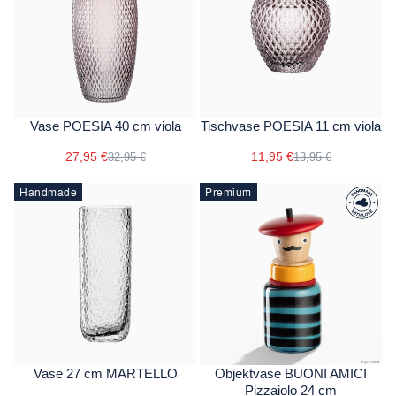
Vase POESIA 40 cm viola
Tischvase POESIA 11 cm viola
27,95 €
11,95 €
32,95 €
13,95 €
Handmade
Premium
Vase 27 cm MARTELLO
Objektvase BUONI AMICI
Pizzaiolo 24 cm