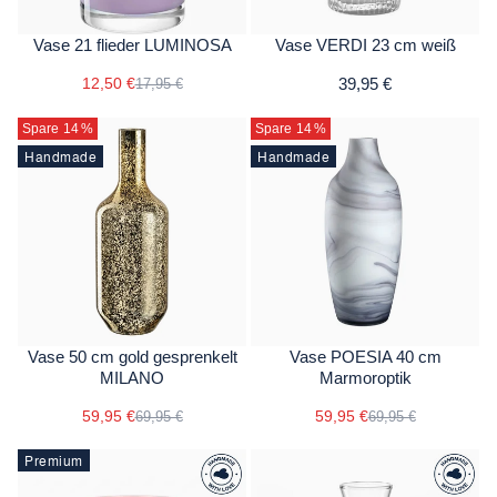
Vase 21 flieder LUMINOSA
Vase VERDI 23 cm weiß
12,50 €
39,95 €
17,95 €
Spare 14
%
Spare 14
%
Handmade
Handmade
Vase 50 cm gold gesprenkelt
Vase POESIA 40 cm
MILANO
Marmoroptik
59,95 €
59,95 €
69,95 €
69,95 €
Premium