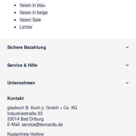
Vasen in blau
Vasen in beige
Vasen Sale
Lichter
Sichere Bezahlung
Service & Hilfe
Versand & Zahlung
Unternehmen
Rücksendung/ Retoure
Über uns
Kontaktformular
Kontakt
glass cube
Ansprechpartner & Presse
glaskoch
B. Koch jr. GmbH + Co. KG
Industriestraße 23
LEONARDO News
LEONARDO Firmengeschenke
33014 Bad Driburg
Karriere
FAQs
E-Mail:
service@leonardo.de
Verantwortung
Händlersuche
Kostenfreie Hotline: