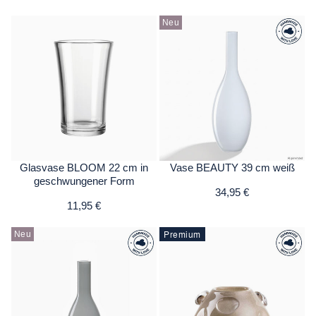
Neu
Glasvase BLOOM 22 cm in
Vase BEAUTY 39 cm weiß
geschwungener Form
34,95 €
11,95 €
Premium
Neu