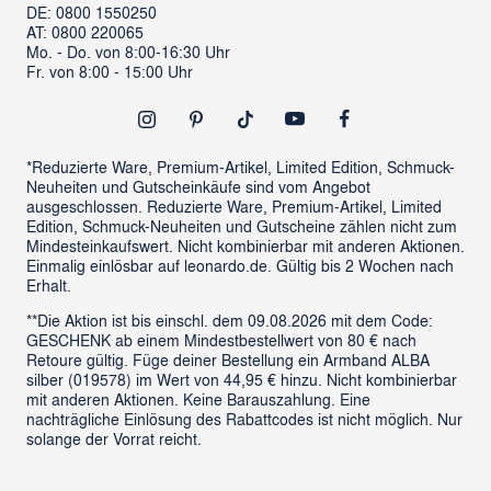
DE: 0800 1550250
ProSales Gastronomie
Retoure anmelden
AT: 0800 220065
LIVING Möbel
Mo. - Do. von 8:00-16:30 Uhr
Vertrag widerrufen
Fr. von 8:00 - 15:00 Uhr
Newsletter
Outlet
*Reduzierte Ware, Premium-Artikel, Limited Edition, Schmuck-
Neuheiten und Gutscheinkäufe sind vom Angebot
ausgeschlossen. Reduzierte Ware, Premium-Artikel, Limited
Edition, Schmuck-Neuheiten und Gutscheine zählen nicht zum
Mindesteinkaufswert. Nicht kombinierbar mit anderen Aktionen.
Einmalig einlösbar auf leonardo.de. Gültig bis 2 Wochen nach
Erhalt.
**Die Aktion ist bis einschl. dem 09.08.2026 mit dem Code:
GESCHENK ab einem Mindestbestellwert von 80 € nach
Retoure gültig. Füge deiner Bestellung ein Armband ALBA
silber (019578) im Wert von 44,95 € hinzu. Nicht kombinierbar
mit anderen Aktionen. Keine Barauszahlung. Eine
nachträgliche Einlösung des Rabattcodes ist nicht möglich. Nur
solange der Vorrat reicht.