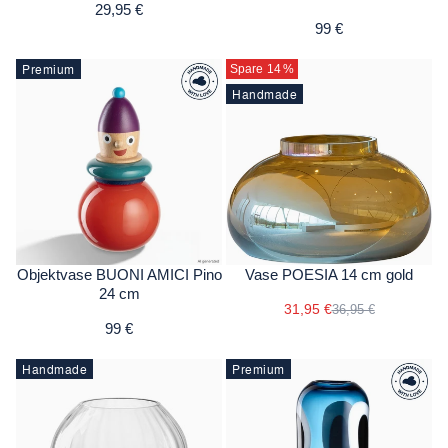
29,95 €
99 €
Premium
Spare 14
%
Handmade
Objektvase BUONI AMICI Pino
Vase POESIA 14 cm gold
24 cm
31,95 €
36,95 €
99 €
Handmade
Premium