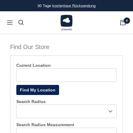
Direkt
30 Tage
kostenlose Rücksendung
zum
Inhalt
LEONARDO
0
Navigation
Onlineshop
Find Our Store
Current Location
Find My Location
Search Radius
Search Radius Measurement