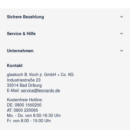
Sichere Bezahlung
Service & Hilfe
Versand & Zahlung
Unternehmen
Rücksendung/ Retoure
Über uns
Kontaktformular
Kontakt
glass cube
Ansprechpartner & Presse
glaskoch
B. Koch jr. GmbH + Co. KG
Industriestraße 23
LEONARDO News
LEONARDO Firmengeschenke
33014 Bad Driburg
Karriere
FAQs
E-Mail:
service@leonardo.de
Verantwortung
Händlersuche
Kostenfreie Hotline:
DE: 0800 1550250
ProSales Gastronomie
Retoure anmelden
AT: 0800 220065
LIVING Möbel
Mo. - Do. von 8:00-16:30 Uhr
Vertrag widerrufen
Fr. von 8:00 - 15:00 Uhr
Newsletter