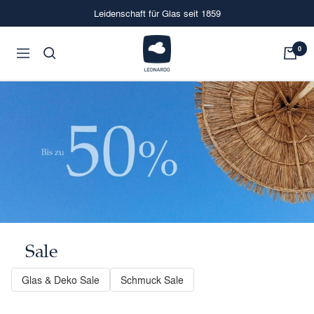
Direkt
Leidenschaft für Glas seit 1859
zum
Inhalt
LEONARDO
0
Navigation
Onlineshop
Sale
Glas & Deko Sale
Schmuck Sale