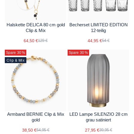
Halskette DELICA 80 cm gold
Becherset LIMITED EDITION
Clip & Mix
12-teilig
64,50 €
44,95 €
129 €
54 €
Spare 30
%
Spare 30
%
Clip & Mix
Armband BERNIE Clip & Mix
LED Lampe SILENZIO 28 cm
gold
grau satiniert
38,50 €
27,95 €
54,95 €
39,95 €