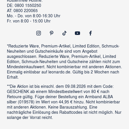
DE: 0800 1550250
ProSales Gastronomie
Retoure anmelden
AT: 0800 220065
LIVING Möbel
Mo. - Do. von 8:00-16:30 Uhr
Vertrag widerrufen
Fr. von 8:00 - 15:00 Uhr
Newsletter
Outlet
*Reduzierte Ware, Premium-Artikel, Limited Edition, Schmuck-
Neuheiten und Gutscheinkäufe sind vom Angebot
ausgeschlossen. Reduzierte Ware, Premium-Artikel, Limited
Edition, Schmuck-Neuheiten und Gutscheine zählen nicht zum
Mindesteinkaufswert. Nicht kombinierbar mit anderen Aktionen.
Einmalig einlösbar auf leonardo.de. Gültig bis 2 Wochen nach
Erhalt.
**Die Aktion ist bis einschl. dem 09.08.2026 mit dem Code:
GESCHENK ab einem Mindestbestellwert von 80 € nach
Retoure gültig. Füge deiner Bestellung ein Armband ALBA
silber (019578) im Wert von 44,95 € hinzu. Nicht kombinierbar
mit anderen Aktionen. Keine Barauszahlung. Eine
nachträgliche Einlösung des Rabattcodes ist nicht möglich. Nur
solange der Vorrat reicht.