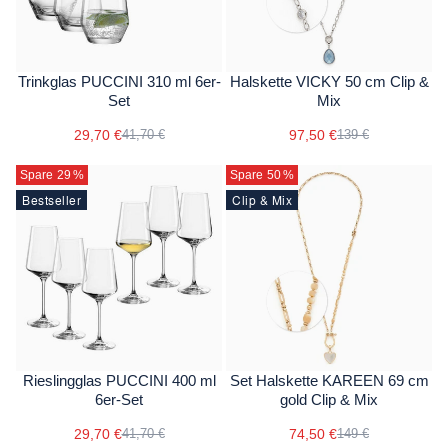
Trinkglas PUCCINI 310 ml 6er-
Halskette VICKY 50 cm Clip &
Set
Mix
29,70 €
97,50 €
41,70 €
139 €
Spare 29
%
Spare 50
%
Bestseller
Clip & Mix
Rieslingglas PUCCINI 400 ml
Set Halskette KAREEN 69 cm
6er-Set
gold Clip & Mix
29,70 €
74,50 €
41,70 €
149 €