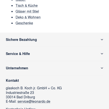
Tisch & Küche
Gläser mit Stiel
Deko & Wohnen
Geschenke
Sichere Bezahlung
Service & Hilfe
Versand & Zahlung
Unternehmen
Rücksendung/ Retoure
Über uns
Kontaktformular
Kontakt
glass cube
Ansprechpartner & Presse
glaskoch
B. Koch jr. GmbH + Co. KG
Industriestraße 23
LEONARDO News
LEONARDO Firmengeschenke
33014 Bad Driburg
Karriere
FAQs
E-Mail:
service@leonardo.de
Verantwortung
Händlersuche
Kostenfreie Hotline: