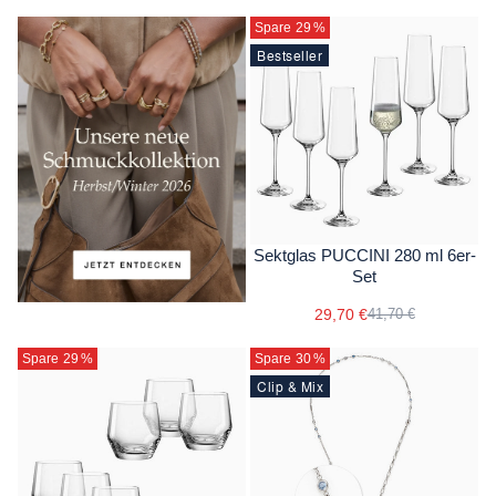
Spare 29
%
Bestseller
Sektglas PUCCINI 280 ml 6er-
Set
29,70 €
41,70 €
Spare 29
%
Spare 30
%
Clip & Mix