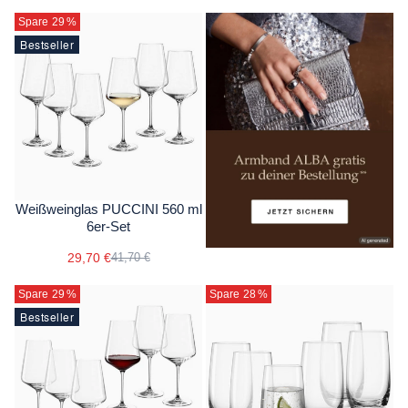
Spare 29
%
Bestseller
Weißweinglas PUCCINI 560 ml
6er-Set
29,70 €
41,70 €
Spare 29
%
Spare 28
%
Bestseller