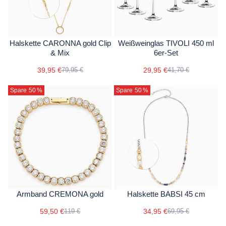
Halskette CARONNA gold Clip
Weißweinglas TIVOLI 450 ml
& Mix
6er-Set
39,95 €
29,95 €
79,95 €
41,70 €
Spare 50
%
Spare 50
%
Armband CREMONA gold
Halskette BABSI 45 cm
59,50 €
34,95 €
119 €
69,95 €