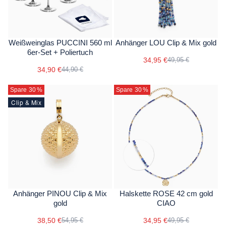
Weißweinglas PUCCINI 560 ml
Anhänger LOU Clip & Mix gold
6er-Set + Poliertuch
34,95 €
49,95 €
34,90 €
44,90 €
Spare 30
%
Spare 30
%
Clip & Mix
Anhänger PINOU Clip & Mix
Halskette ROSE 42 cm gold
gold
CIAO
38,50 €
34,95 €
54,95 €
49,95 €