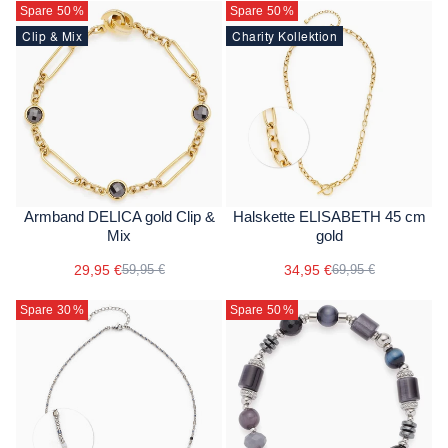
Spare 50
%
Spare 50
%
Clip & Mix
Charity Kollektion
Armband DELICA gold Clip &
Halskette ELISABETH 45 cm
Mix
gold
29,95 €
34,95 €
59,95 €
69,95 €
Spare 30
%
Spare 50
%