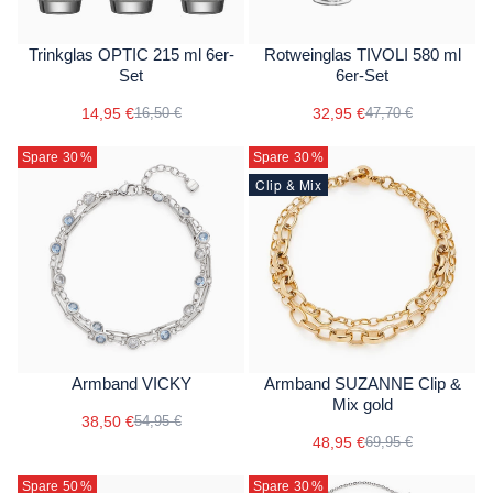
Trinkglas OPTIC 215 ml 6er-
Rotweinglas TIVOLI 580 ml
Set
6er-Set
14,95 €
32,95 €
16,50 €
47,70 €
Spare 30
%
Spare 30
%
Clip & Mix
Armband VICKY
Armband SUZANNE Clip &
Mix gold
38,50 €
54,95 €
48,95 €
69,95 €
Spare 50
%
Spare 30
%