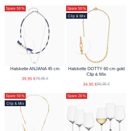
Spare 50
%
Spare 50
%
Clip & Mix
Halskette ANJANA 45 cm
Halskette DOTTY 60 cm gold
Clip & Mix
39,95 €
79,95 €
34,95 €
69,95 €
Spare 50
%
Spare 28
%
Clip & Mix