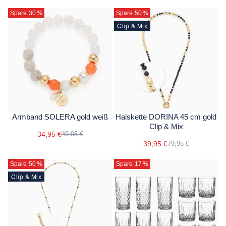
Spare 30
%
Spare 50
%
Clip & Mix
Armband SOLERA gold weiß
Halskette DORINA 45 cm gold
Clip & Mix
34,95 €
49,95 €
39,95 €
79,95 €
Spare 50
%
Spare 17
%
Clip & Mix