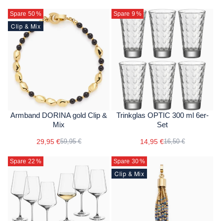
Spare 50
%
Spare 9
%
Clip & Mix
Armband DORINA gold Clip &
Trinkglas OPTIC 300 ml 6er-
Mix
Set
29,95 €
14,95 €
59,95 €
16,50 €
Spare 22
%
Spare 30
%
Clip & Mix