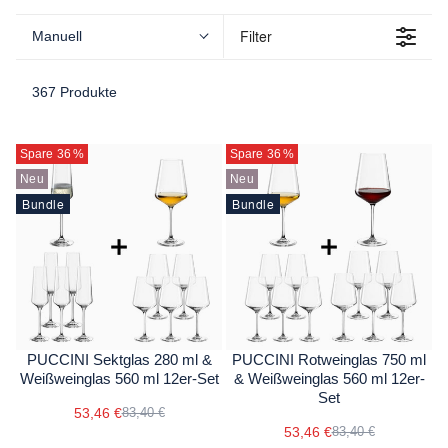
Filter
Manuell
367 Produkte
Spare 36
%
Spare 36
%
Neu
Neu
Bundle
Bundle
PUCCINI Sektglas 280 ml &
PUCCINI Rotweinglas 750 ml
Weißweinglas 560 ml 12er-Set
& Weißweinglas 560 ml 12er-
Set
53,46 €
83,40 €
53,46 €
83,40 €