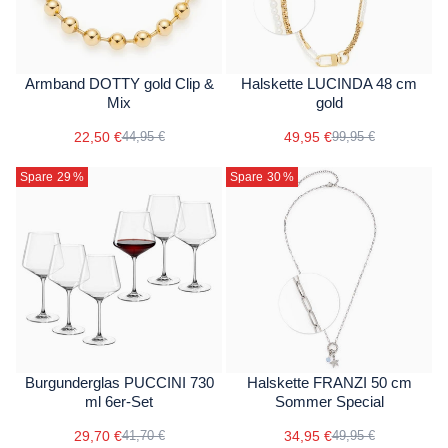
Armband DOTTY gold Clip &
Halskette LUCINDA 48 cm
Mix
gold
22,50 €
49,95 €
44,95 €
99,95 €
Spare 29
%
Spare 30
%
Burgunderglas PUCCINI 730
Halskette FRANZI 50 cm
ml 6er-Set
Sommer Special
29,70 €
34,95 €
41,70 €
49,95 €