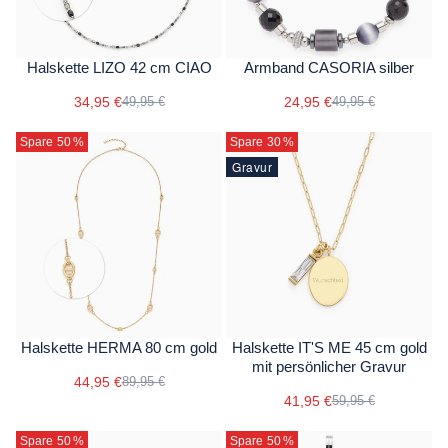
Halskette LIZO 42 cm CIAO
Armband CASORIA silber
34,95 €
24,95 €
49,95 €
49,95 €
Spare 50
%
Spare 30
%
Gravur
Halskette HERMA 80 cm gold
Halskette IT'S ME 45 cm gold
mit persönlicher Gravur
44,95 €
89,95 €
41,95 €
59,95 €
Spare 50
%
Spare 50
%