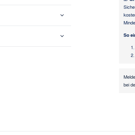
Siche
koste
Minde
So ei
Melde
bei d