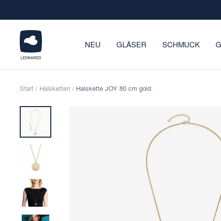
Direkt
zum
Inhalt
LEONARDO
NEU
GLÄSER
SCHMUCK
G
Onlineshop
Start
Halsketten
Halskette JOY 80 cm gold