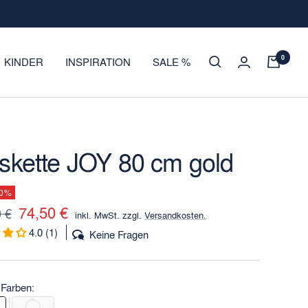
0
KINDER
INSPIRATION
SALE %
skette JOY 80 cm gold
50%
Angebotspreis
74,50 €
rer
 €
inkl. MwSt. zzgl.
Versandkosten.
4.0 (1)
Keine Fragen
 Farben: