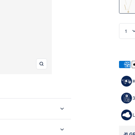
Weiter
Zoom
K
3
L
🎁
GR