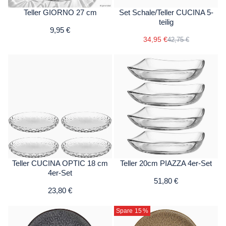
Teller GIORNO 27 cm
Set Schale/Teller CUCINA 5-
teilig
9,95 €
34,95 €
42,75 €
Teller CUCINA OPTIC 18 cm
Teller 20cm PIAZZA 4er-Set
4er-Set
51,80 €
23,80 €
Spare 15
%