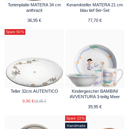
Tortenplatte MATERA 34 cm
Keramikteller MATERA 21 cm
anthrazit
blau tief 6er-Set
36,95 €
77,70 €
Spare 50
%
Teller 32cm AUTENTICO
Kindergeschirr BAMBINI
AVVENTURA 3-teilig Meer
9,95 €
19,95 €
39,95 €
Spare 13
%
Handmade