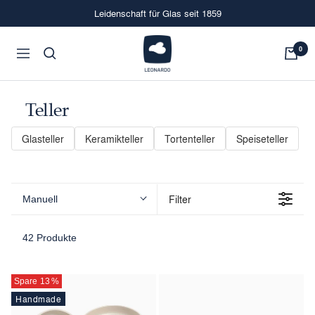
Direkt
Leidenschaft für Glas seit 1859
zum
Inhalt
LEONARDO
0
Navigation
Onlineshop
Teller
Glasteller
Keramikteller
Tortenteller
Speiseteller
Filter
Manuell
42 Produkte
Spare 13
%
Handmade