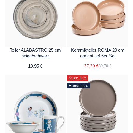
Teller ALABASTRO 25 cm
Keramikteller ROMA 20 cm
beige/schwarz
apricot tief 6er-Set
19,95 €
77,70 €
89,70 €
Spare 13
%
Handmade