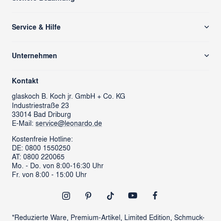
Service & Hilfe
Versand & Zahlung
Unternehmen
Rücksendung/ Retoure
Über uns
Kontaktformular
Kontakt
glass cube
Ansprechpartner & Presse
glaskoch
B. Koch jr. GmbH + Co. KG
Industriestraße 23
LEONARDO News
LEONARDO Firmengeschenke
33014 Bad Driburg
Karriere
FAQs
E-Mail:
service@leonardo.de
Verantwortung
Händlersuche
Kostenfreie Hotline:
DE: 0800 1550250
ProSales Gastronomie
Retoure anmelden
AT: 0800 220065
LIVING Möbel
Mo. - Do. von 8:00-16:30 Uhr
Vertrag widerrufen
Fr. von 8:00 - 15:00 Uhr
Newsletter
Outlet
*Reduzierte Ware, Premium-Artikel, Limited Edition, Schmuck-