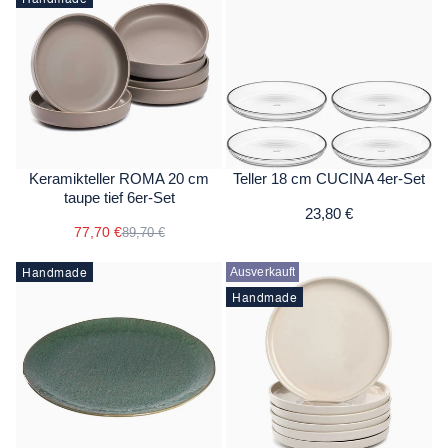
Keramikteller ROMA 20 cm
Teller 18 cm CUCINA 4er-Set
taupe tief 6er-Set
23,80 €
77,70 €
89,70 €
Handmade
Ausverkauft
Handmade