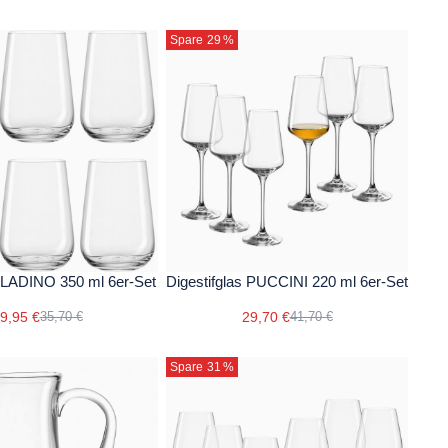
Spare 29
%
ALADINO 350 ml 6er-Set
Digestifglas PUCCINI 220 ml 6er-Set
9,95 €
29,70 €
35,70 €
41,70 €
Spare 31
%