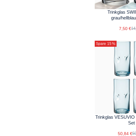
Trinkglas SW
grau/hellbla
7,50 €
14
Spare 15
%
Trinkglas VESUVIO 3
Set
50,84 €
59