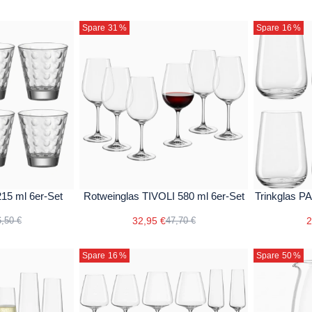
Spare 31
%
Spare 16
%
15 ml 6er-Set
Rotweinglas TIVOLI 580 ml 6er-Set
Trinkglas P
32,95 €
2
,50 €
47,70 €
Spare 16
%
Spare 50
%