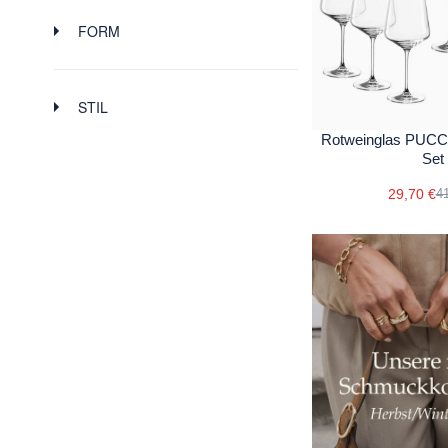
FORM
STIL
Rotweinglas PUCCI
Set
29,70 €
41