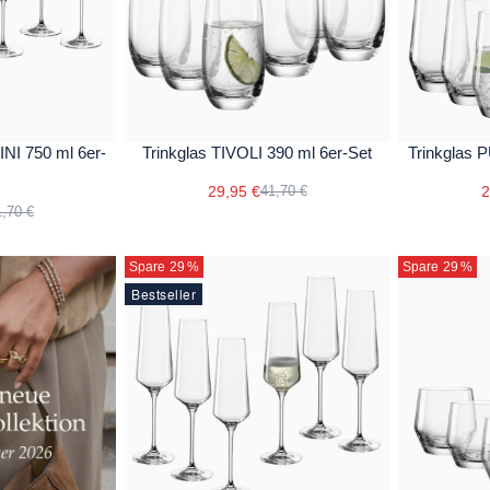
NI 750 ml 6er-
Trinkglas TIVOLI 390 ml 6er-Set
Trinkglas 
29,95 €
2
41,70 €
,70 €
Spare 29
%
Spare 29
%
Bestseller