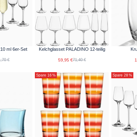
10 ml 6er-Set
Kelchglasset PALADINO 12-teilig
Kr
59,95 €
1
,70 €
71,40 €
Spare 16
%
Spare 28
%