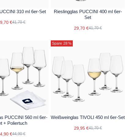
PUCCINI 310 ml 6er-Set
Rieslingglas PUCCINI 400 ml 6er-
Set
9,70 €
41,70 €
29,70 €
41,70 €
Spare 28
%
as PUCCINI 560 ml 6er-
Weißweinglas TIVOLI 450 ml 6er-Set
t + Poliertuch
29,95 €
41,70 €
4,90 €
44,90 €