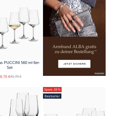
as PUCCINI 560 ml 6er-
Set
9,70 €
41,70 €
Spare 28
%
Bestseller