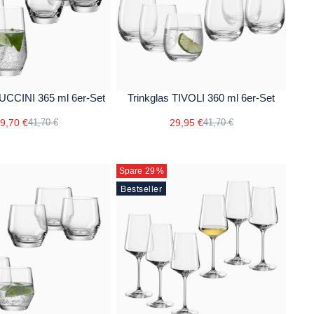
PUCCINI 365 ml 6er-Set
Trinkglas TIVOLI 360 ml 6er-Set
9,70 €
29,95 €
41,70 €
41,70 €
Spare 29
%
Bestseller