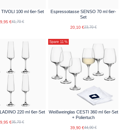
s TIVOLI 100 ml 6er-Set
Espressotasse SENSO 70 ml 6er-
Set
9,95 €
41,70 €
20,10 €
23,70 €
Spare 11
%
ALADINO 220 ml 6er-Set
Weißweinglas CESTI 360 ml 6er-Set
+ Poliertuch
9,95 €
35,70 €
39,90 €
44,90 €