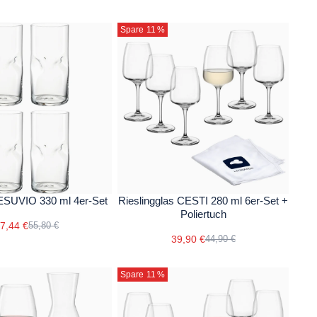
Spare 11
%
VESUVIO 330 ml 4er-Set
Rieslingglas CESTI 280 ml 6er-Set +
Poliertuch
7,44 €
55,80 €
39,90 €
44,90 €
Spare 11
%