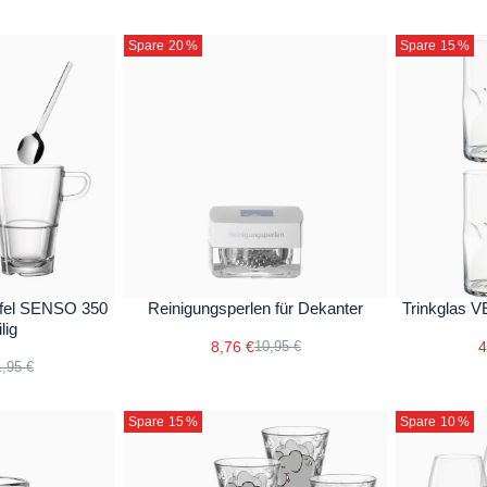
Spare 20
%
Spare 15
%
ffel SENSO 350
Reinigungsperlen für Dekanter
Trinkglas 
lig
8,76 €
4
10,95 €
,95 €
Spare 15
%
Spare 10
%