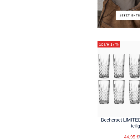
Spare 17
%
Becherset LIMITE
teilig
44,95 €