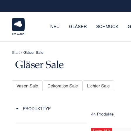
Direkt
zum
Inhalt
LEONARDO
NEU
GLÄSER
SCHMUCK
G
Onlineshop
Start
Gläser Sale
Gläser Sale
Vasen Sale
Dekoration Sale
Lichter Sale
PRODUKTTYP
44 Produkte
Spare 36
%