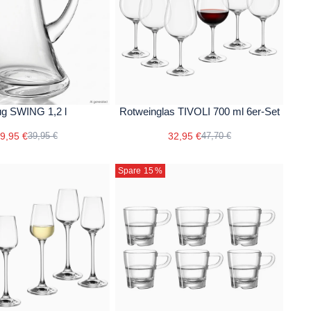
ug SWING 1,2 l
Rotweinglas TIVOLI 700 ml 6er-Set
9,95 €
32,95 €
39,95 €
47,70 €
Spare 15
%