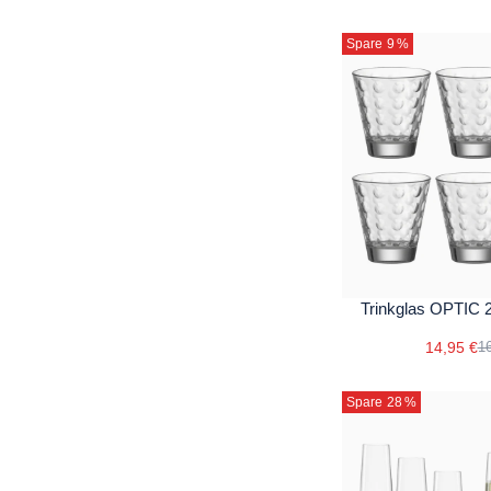
Spare 9
%
Trinkglas OPTIC 2
14,95 €
16
Spare 28
%