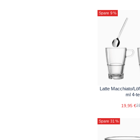
Spare 9
%
Latte Macchiato/Lö
ml 4-tei
19,95 €
21
Spare 31
%