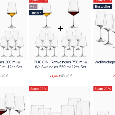
Bestseller
Neu
Bundle
as 280 ml &
PUCCINI Rotweinglas 750 ml &
Weißweingl
 ml 12er-Set
Weißweinglas 560 ml 12er-Set
53,46 €
2
,40 €
83,40 €
Spare 28
%
Spare 29
%