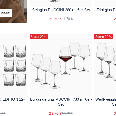
Sektglas PUCCINI 280 ml 6er-Set
Trinkglas 
29,70 €
2
41,70 €
Spare 29
%
Spare 22
%
D EDITION 12-
Burgunderglas PUCCINI 730 ml 6er-
Weißweingl
Set
Se
29,70 €
3
54 €
41,70 €