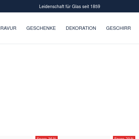
Leidenschaft für Glas seit 1859
RAVUR
GESCHENKE
DEKORATION
GESCHIRR
Spare 36
%
Spare 29
%