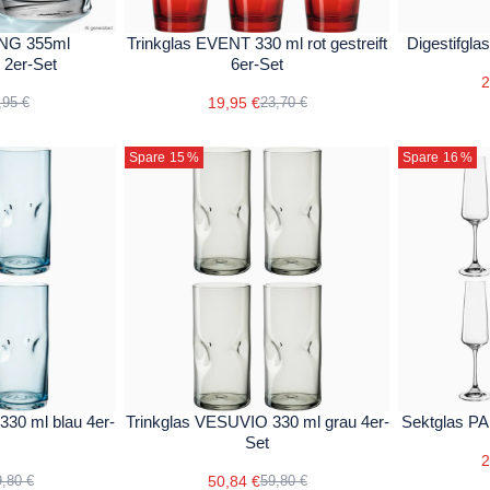
ING 355ml
Trinkglas EVENT 330 ml rot gestreift
Digestifgla
u 2er-Set
6er-Set
2
19,95 €
,95 €
23,70 €
Spare 15
%
Spare 16
%
30 ml blau 4er-
Trinkglas VESUVIO 330 ml grau 4er-
Sektglas P
Set
2
50,84 €
,80 €
59,80 €