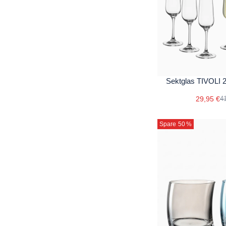
Sektglas TIVOLI 2
29,95 €
41
Spare 50
%