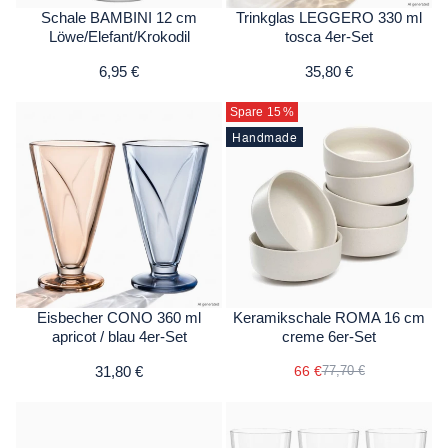
Schale BAMBINI 12 cm
Trinkglas LEGGERO 330 ml
Löwe/Elefant/Krokodil
tosca 4er-Set
6,95 €
35,80 €
Spare 15
%
Handmade
Eisbecher CONO 360 ml
Keramikschale ROMA 16 cm
apricot / blau 4er-Set
creme 6er-Set
31,80 €
66 €
77,70 €