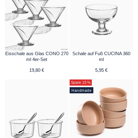
Eisschale aus Glas CONO 270
Schale auf Fuß CUCINA 360
ml 4er-Set
ml
19,80 €
5,95 €
Spare 15
%
Handmade