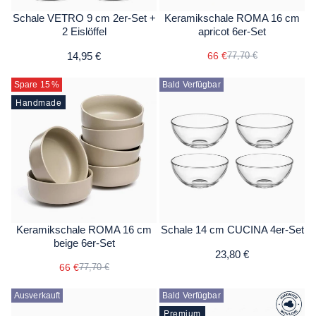
Schale VETRO 9 cm 2er-Set +
Keramikschale ROMA 16 cm
2 Eislöffel
apricot 6er-Set
14,95 €
66 €
77,70 €
Spare 15
%
Bald Verfügbar
Handmade
Keramikschale ROMA 16 cm
Schale 14 cm CUCINA 4er-Set
beige 6er-Set
23,80 €
66 €
77,70 €
Ausverkauft
Bald Verfügbar
Premium