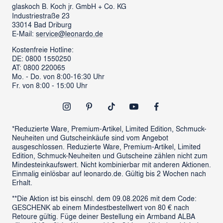
glass cube
Ansprechpartner & Presse
glaskoch
B. Koch jr. GmbH + Co. KG
Industriestraße 23
LEONARDO News
LEONARDO Firmengeschenke
33014 Bad Driburg
Karriere
FAQs
E-Mail:
service@leonardo.de
Verantwortung
Händlersuche
Kostenfreie Hotline:
DE: 0800 1550250
ProSales Gastronomie
Retoure anmelden
AT: 0800 220065
LIVING Möbel
Mo. - Do. von 8:00-16:30 Uhr
Vertrag widerrufen
Fr. von 8:00 - 15:00 Uhr
Newsletter
Outlet
*Reduzierte Ware, Premium-Artikel, Limited Edition, Schmuck-
Neuheiten und Gutscheinkäufe sind vom Angebot
ausgeschlossen. Reduzierte Ware, Premium-Artikel, Limited
Edition, Schmuck-Neuheiten und Gutscheine zählen nicht zum
Mindesteinkaufswert. Nicht kombinierbar mit anderen Aktionen.
Einmalig einlösbar auf leonardo.de. Gültig bis 2 Wochen nach
Erhalt.
**Die Aktion ist bis einschl. dem 09.08.2026 mit dem Code:
GESCHENK ab einem Mindestbestellwert von 80 € nach
Retoure gültig. Füge deiner Bestellung ein Armband ALBA