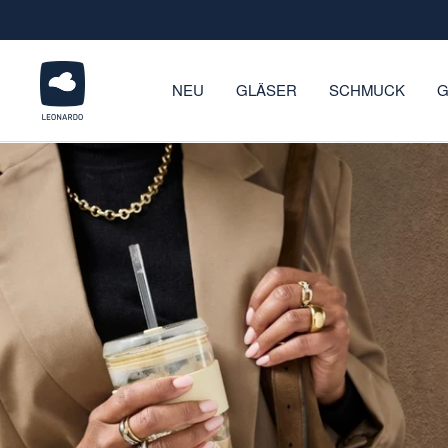
Direkt
zum
Inhalt
LEONARDO
NEU
GLÄSER
SCHMUCK
G
Onlineshop