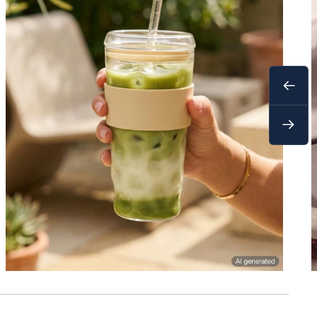
Zurüc
Weite