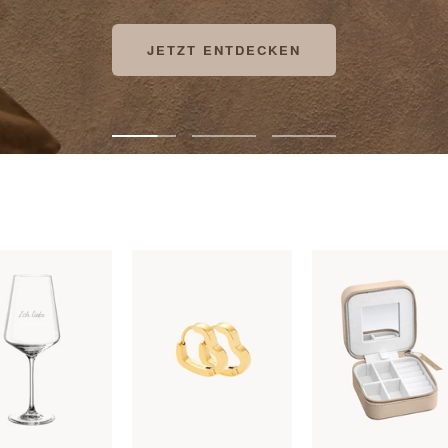
JETZT SICHERN
Zur
Zur
Zur
Slide
Slide
Slide
1
2
3
gehen
gehen
gehen