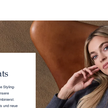
ts
e Styling-
unsere
binierst.
ds und neue