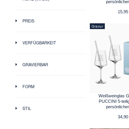
persönliche
-
50
225
400
575
750
15,95
PREIS
Gravur
-
$
$
4.7
11
16
21
26
VERFÜGBARKEIT
10.95
22
33
44
54.95
GRAVIERBAR
FORM
Weißweinglas 
PUCCINI 5-teili
persönliche
STIL
34,90