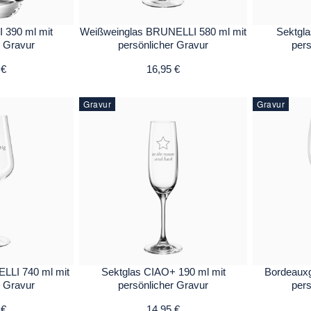
I 390 ml mit
Weißweinglas BRUNELLI 580 ml mit
Sektgla
r Gravur
persönlicher Gravur
pers
 €
16,95 €
Gravur
Gravur
LLI 740 ml mit
Sektglas CIAO+ 190 ml mit
Bordeauxg
r Gravur
persönlicher Gravur
pers
 €
14,95 €