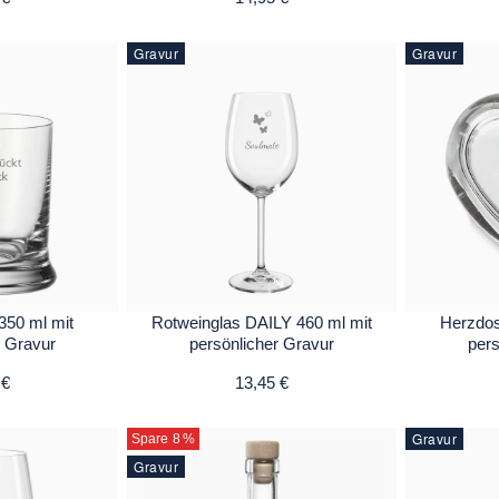
Gravur
Gravur
350 ml mit
Rotweinglas DAILY 460 ml mit
Herzdo
r Gravur
persönlicher Gravur
pers
 €
13,45 €
Gravur
Spare 8
%
Gravur