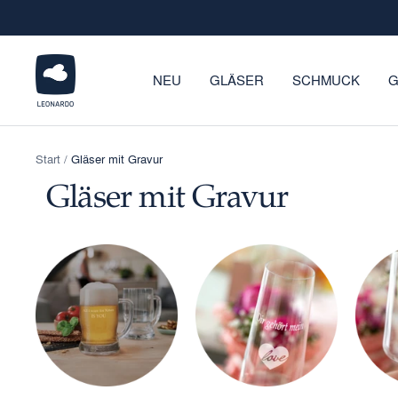
Direkt
zum
Inhalt
LEONARDO
NEU
GLÄSER
SCHMUCK
G
Onlineshop
Start
Gläser mit Gravur
Gläser mit Gravur