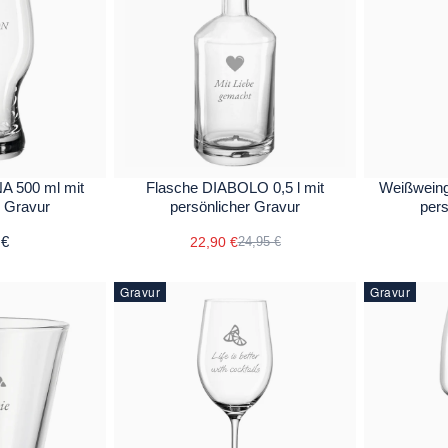
A 500 ml mit
Flasche DIABOLO 0,5 l mit
Weißweing
r Gravur
persönlicher Gravur
pers
 €
22,90 €
24,95 €
Gravur
Gravur