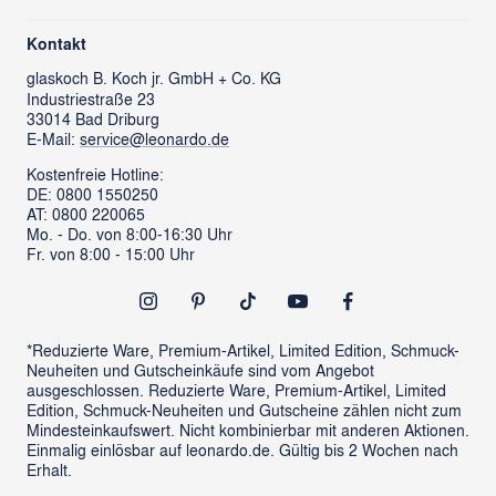
Rücksendung/ Retoure
Über uns
Kontaktformular
Kontakt
glass cube
Ansprechpartner & Presse
glaskoch
B. Koch jr. GmbH + Co. KG
Industriestraße 23
LEONARDO News
LEONARDO Firmengeschenke
33014 Bad Driburg
Karriere
FAQs
E-Mail:
service@leonardo.de
Verantwortung
Händlersuche
Kostenfreie Hotline:
DE: 0800 1550250
ProSales Gastronomie
Retoure anmelden
AT: 0800 220065
LIVING Möbel
Mo. - Do. von 8:00-16:30 Uhr
Vertrag widerrufen
Fr. von 8:00 - 15:00 Uhr
Newsletter
Outlet
*Reduzierte Ware, Premium-Artikel, Limited Edition, Schmuck-
Neuheiten und Gutscheinkäufe sind vom Angebot
ausgeschlossen. Reduzierte Ware, Premium-Artikel, Limited
Edition, Schmuck-Neuheiten und Gutscheine zählen nicht zum
Mindesteinkaufswert. Nicht kombinierbar mit anderen Aktionen.
Einmalig einlösbar auf leonardo.de. Gültig bis 2 Wochen nach
Erhalt.