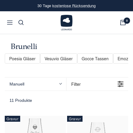
Direkt
Leidenschaft für Glas seit 1859
zum
Inhalt
LEONARDO
0
Navigation
Onlineshop
Brunelli
Poesia Gläser
Vesuvio Gläser
Gocce Tassen
Emozio
Filter
Manuell
11 Produkte
Gravur
Gravur