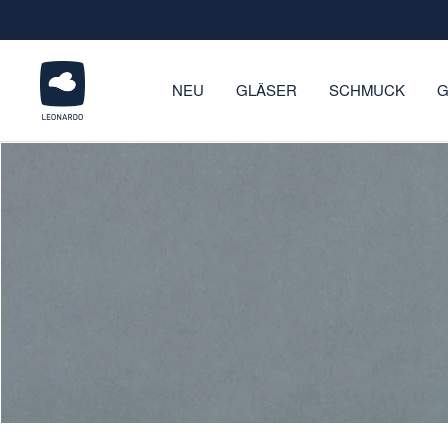
Direkt
zum
Inhalt
LEONARDO
NEU
GLÄSER
SCHMUCK
G
Onlineshop