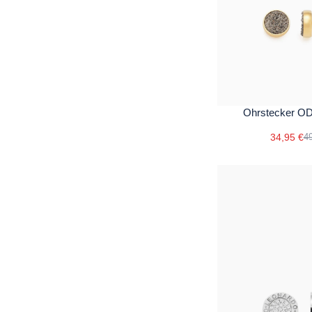
Ohrstecker O
34,95 €
49