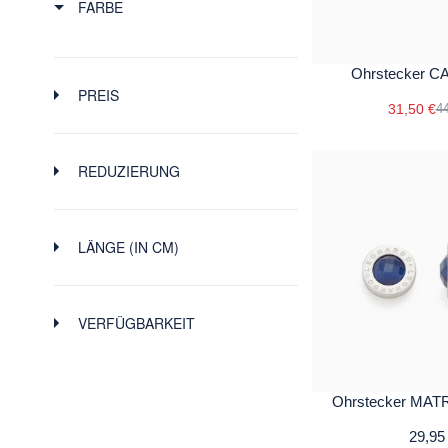
FARBE
Ohrstecker 
PREIS
31,50 €
44
-
$
$
REDUZIERUNG
12.5
22
32
41
49.95
LÄNGE (IN CM)
-
VERFÜGBARKEIT
1
2
2
2
1.4
Ohrstecker MATR
29,95