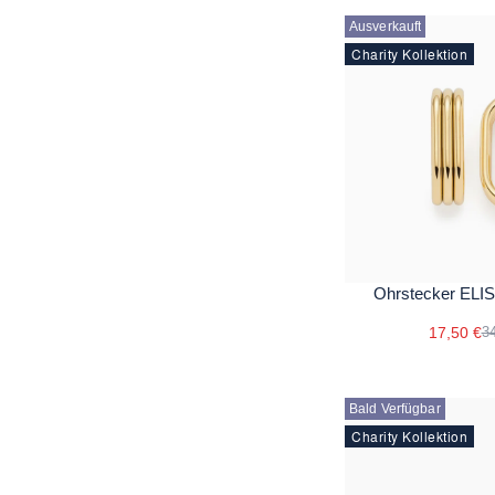
Ausverkauft
Charity Kollektion
Ohrstecker ELI
17,50 €
34
Bald Verfügbar
Charity Kollektion