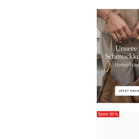
Spare 30
%