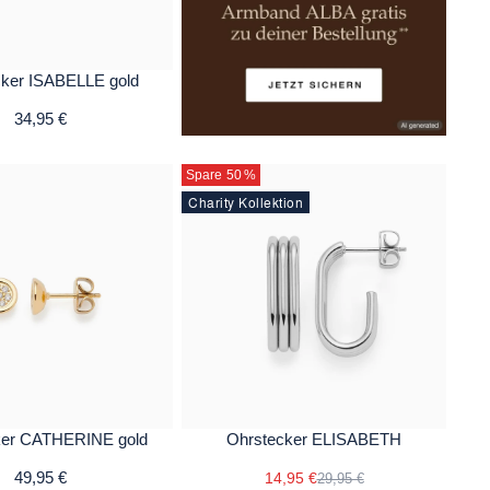
ker ISABELLE gold
34,95 €
Spare 50
%
Charity Kollektion
ker CATHERINE gold
Ohrstecker ELISABETH
49,95 €
14,95 €
29,95 €