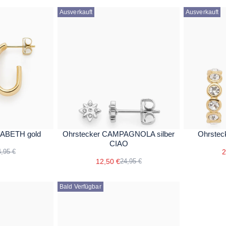
Ausverkauft
Ausverkauft
SABETH gold
Ohrstecker CAMPAGNOLA silber
Ohrste
CIAO
2
,95 €
12,50 €
24,95 €
Bald Verfügbar