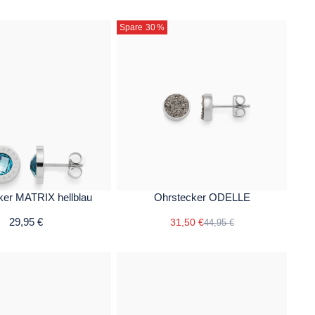
Spare 30
%
ker MATRIX hellblau
Ohrstecker ODELLE
29,95 €
31,50 €
44,95 €