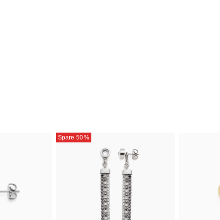
Spare 50
%