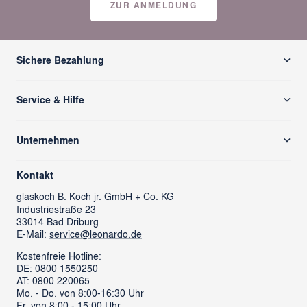
ZUR ANMELDUNG
Sichere Bezahlung
Service & Hilfe
Versand & Zahlung
Unternehmen
Rücksendung/ Retoure
Über uns
Kontaktformular
Kontakt
glass cube
Ansprechpartner & Presse
glaskoch
B. Koch jr. GmbH + Co. KG
Industriestraße 23
LEONARDO News
LEONARDO Firmengeschenke
33014 Bad Driburg
Karriere
FAQs
E-Mail:
service@leonardo.de
Verantwortung
Händlersuche
Kostenfreie Hotline:
DE: 0800 1550250
ProSales Gastronomie
Retoure anmelden
AT: 0800 220065
LIVING Möbel
Mo. - Do. von 8:00-16:30 Uhr
Vertrag widerrufen
Fr. von 8:00 - 15:00 Uhr