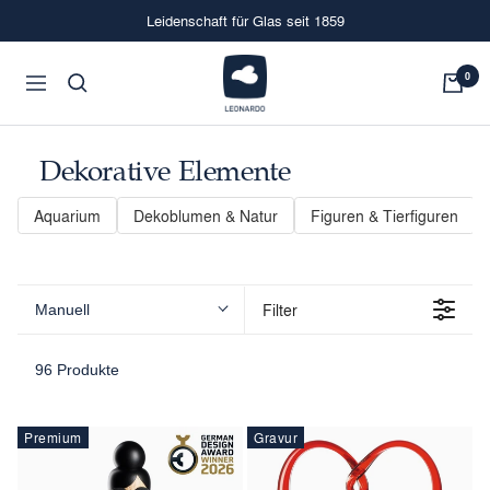
Direkt
Leidenschaft für Glas seit 1859
zum
Inhalt
LEONARDO
0
Navigation
Onlineshop
Dekorative Elemente
Aquarium
Dekoblumen & Natur
Figuren & Tierfiguren
Filter
Manuell
96 Produkte
Premium
Gravur