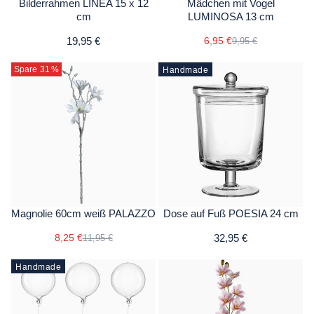
Bilderrahmen LINEA 15 x 12
Mädchen mit Vogel
cm
LUMINOSA 13 cm
19,95 €
6,95 €
9,95 €
Handmade
Spare 31
%
Magnolie 60cm weiß PALAZZO
Dose auf Fuß POESIA 24 cm
8,25 €
32,95 €
11,95 €
Handmade