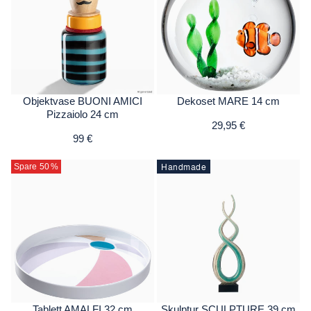
Objektvase BUONI AMICI
Dekoset MARE 14 cm
Pizzaiolo 24 cm
29,95 €
99 €
Handmade
Spare 50
%
Tablett AMALFI 32 cm
Skulptur SCULPTURE 39 cm