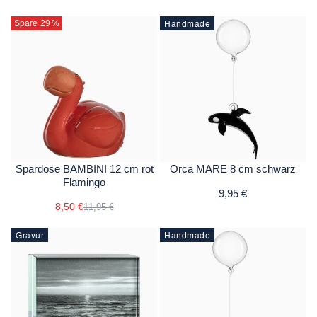
Handmade
Spare 29
%
Spardose BAMBINI 12 cm rot
Orca MARE 8 cm schwarz
Flamingo
9,95 €
8,50 €
11,95 €
Gravur
Handmade