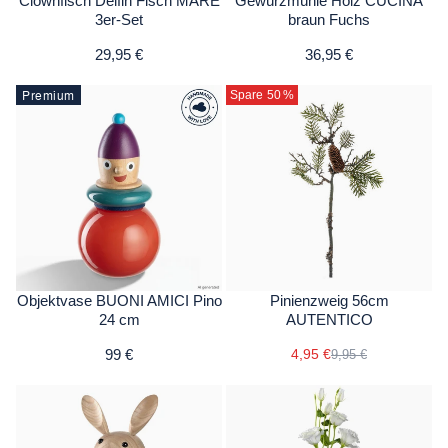
Clownfisch Delfin Fisch MARE
Gewürzmühle Holz CUCINA
3er-Set
braun Fuchs
29,95 €
36,95 €
Premium
Spare 50
%
Objektvase BUONI AMICI Pino
Pinienzweig 56cm
24 cm
AUTENTICO
99 €
4,95 €
9,95 €