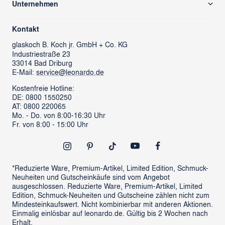
Unternehmen
Rücksendung/ Retoure
Über uns
Kontaktformular
Kontakt
glass cube
Ansprechpartner & Presse
glaskoch
B. Koch jr. GmbH + Co. KG
Industriestraße 23
LEONARDO News
LEONARDO Firmengeschenke
33014 Bad Driburg
Karriere
FAQs
E-Mail:
service@leonardo.de
Verantwortung
Händlersuche
Kostenfreie Hotline:
DE: 0800 1550250
ProSales Gastronomie
Retoure anmelden
AT: 0800 220065
LIVING Möbel
Mo. - Do. von 8:00-16:30 Uhr
Vertrag widerrufen
Fr. von 8:00 - 15:00 Uhr
Newsletter
Outlet
*Reduzierte Ware, Premium-Artikel, Limited Edition, Schmuck-
Neuheiten und Gutscheinkäufe sind vom Angebot
ausgeschlossen. Reduzierte Ware, Premium-Artikel, Limited
Edition, Schmuck-Neuheiten und Gutscheine zählen nicht zum
Mindesteinkaufswert. Nicht kombinierbar mit anderen Aktionen.
Einmalig einlösbar auf leonardo.de. Gültig bis 2 Wochen nach
Erhalt.