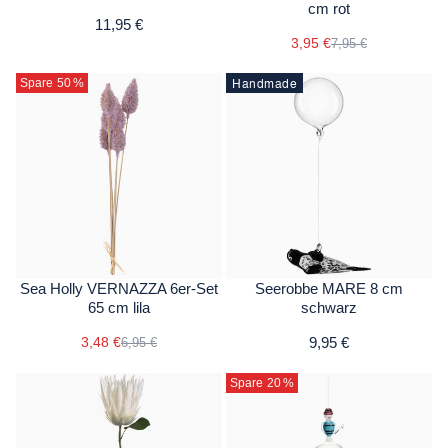
cm rot
11,95 €
3,95 €
7,95 €
Handmade
Spare 50
%
Sea Holly VERNAZZA 6er-Set
Seerobbe MARE 8 cm
65 cm lila
schwarz
3,48 €
9,95 €
6,95 €
Spare 20
%