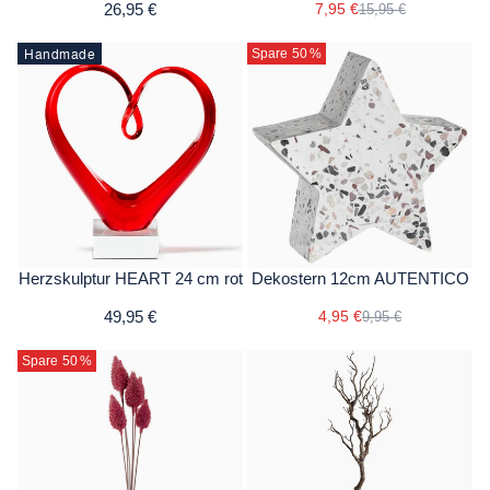
26,95 €
7,95 €
15,95 €
Handmade
Spare 50
%
Herzskulptur HEART 24 cm rot
Dekostern 12cm AUTENTICO
49,95 €
4,95 €
9,95 €
Spare 50
%