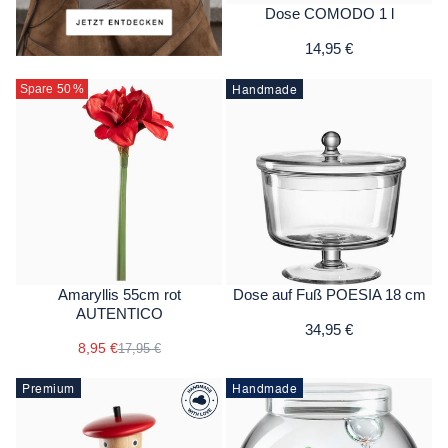
Dose COMODO 1 l
14,95 €
Handmade
Spare 50
%
Amaryllis 55cm rot
Dose auf Fuß POESIA 18 cm
AUTENTICO
34,95 €
8,95 €
17,95 €
Premium
Handmade