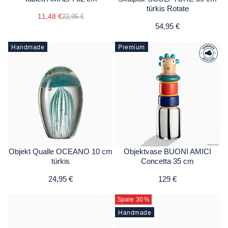
türkis Rotate
11,48 €
22,95 €
54,95 €
Handmade
Premium
Objekt Qualle OCEANO 10 cm
Objektvase BUONI AMICI
türkis
Concetta 35 cm
24,95 €
129 €
Spare 30
%
Handmade