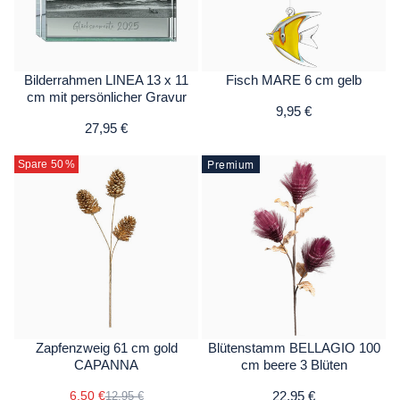
Bilderrahmen LINEA 13 x 11
Fisch MARE 6 cm gelb
cm mit persönlicher Gravur
9,95 €
27,95 €
Premium
Spare 50
%
Zapfenzweig 61 cm gold
Blütenstamm BELLAGIO 100
CAPANNA
cm beere 3 Blüten
6,50 €
22,95 €
12,95 €