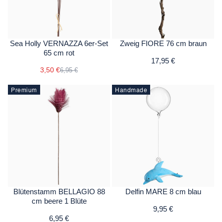
Sea Holly VERNAZZA 6er-Set
Zweig FIORE 76 cm braun
65 cm rot
17,95 €
3,50 €
6,95 €
Premium
Handmade
Blütenstamm BELLAGIO 88
Delfin MARE 8 cm blau
cm beere 1 Blüte
9,95 €
6,95 €