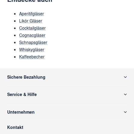
Aperitifgläser
Likör Gläser
Cocktailgläser
Cognacgläser
Schnapsgläser
Whiskygläser
Kaffeebecher
Sichere Bezahlung
Service & Hilfe
Versand & Zahlung
Unternehmen
Rücksendung/ Retoure
Über uns
Kontaktformular
Kontakt
glass cube
Ansprechpartner & Presse