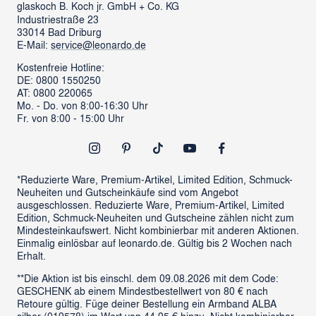
glaskoch
B. Koch jr. GmbH + Co. KG
Industriestraße 23
LEONARDO News
LEONARDO Firmengeschenke
33014 Bad Driburg
Karriere
FAQs
E-Mail:
service@leonardo.de
Verantwortung
Händlersuche
Kostenfreie Hotline:
DE: 0800 1550250
ProSales Gastronomie
Retoure anmelden
AT: 0800 220065
LIVING Möbel
Mo. - Do. von 8:00-16:30 Uhr
Vertrag widerrufen
Fr. von 8:00 - 15:00 Uhr
Newsletter
Outlet
*Reduzierte Ware, Premium-Artikel, Limited Edition, Schmuck-
Neuheiten und Gutscheinkäufe sind vom Angebot
ausgeschlossen. Reduzierte Ware, Premium-Artikel, Limited
Edition, Schmuck-Neuheiten und Gutscheine zählen nicht zum
Mindesteinkaufswert. Nicht kombinierbar mit anderen Aktionen.
Einmalig einlösbar auf leonardo.de. Gültig bis 2 Wochen nach
Erhalt.
**Die Aktion ist bis einschl. dem 09.08.2026 mit dem Code:
GESCHENK ab einem Mindestbestellwert von 80 € nach
Retoure gültig. Füge deiner Bestellung ein Armband ALBA
silber (019578) im Wert von 44,95 € hinzu. Nicht kombinierbar