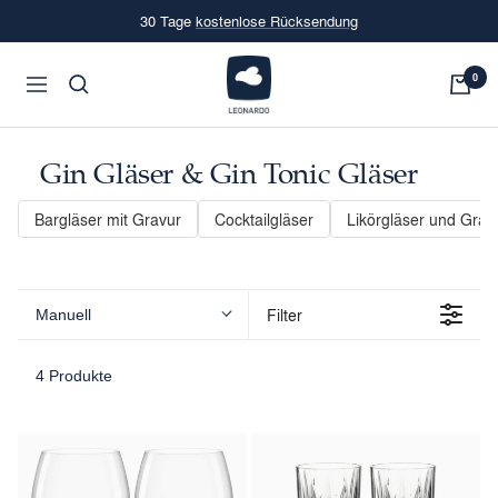
Direkt
30 Tage
kostenlose Rücksendung
zum
Inhalt
LEONARDO
0
Navigation
Onlineshop
Gin Gläser & Gin Tonic Gläser
Bargläser mit Gravur
Cocktailgläser
Likörgläser und Grap
Filter
Manuell
4 Produkte