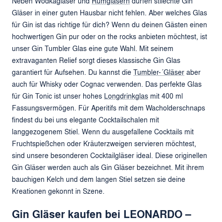
Neben Wodkagläser und
Rumgläsern
dürfen stilechte Gin
Gläser in einer guten Hausbar nicht fehlen. Aber welches Glas
für Gin ist das richtige für dich? Wenn du deinen Gästen einen
hochwertigen Gin pur oder on the rocks anbieten möchtest, ist
unser Gin Tumbler Glas eine gute Wahl. Mit seinem
extravaganten Relief sorgt dieses klassische Gin Glas
garantiert für Aufsehen. Du kannst die
Tumbler-´Gläser
aber
auch für Whisky oder Cognac verwenden. Das perfekte Glas
für Gin Tonic ist unser hohes
Longdrinkglas
mit 400 ml
Fassungsvermögen. Für Aperitifs mit dem Wacholderschnaps
findest du bei uns elegante Cocktailschalen mit
langgezogenem Stiel. Wenn du ausgefallene Cocktails mit
Fruchtspießchen oder Kräuterzweigen servieren möchtest,
sind unsere besonderen Cocktailgläser ideal. Diese originellen
Gin Gläser werden auch als Gin Gläser bezeichnet. Mit ihrem
bauchigen Kelch und dem langen Stiel setzen sie deine
Kreationen gekonnt in Szene.
Gin Gläser kaufen bei LEONARDO –