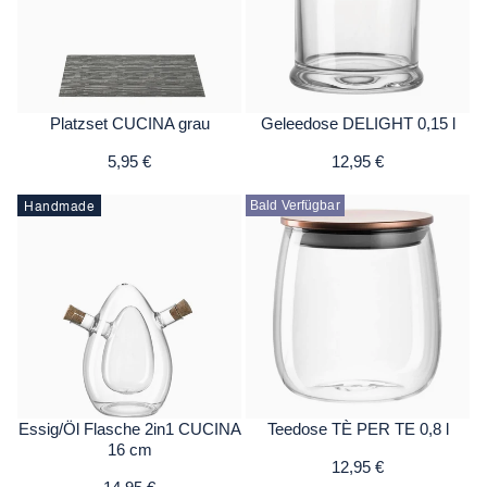
Platzset CUCINA grau
Geleedose DELIGHT 0,15 l
5,95 €
12,95 €
Handmade
Bald Verfügbar
Essig/Öl Flasche 2in1 CUCINA
Teedose TÈ PER TE 0,8 l
16 cm
12,95 €