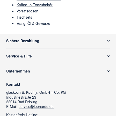
Kaffee- & Teezubehör
Vorratsdosen
Tischsets
Essig, Öl & Gewürze
Sichere Bezahlung
Service & Hilfe
Versand & Zahlung
Unternehmen
Rücksendung/ Retoure
Über uns
Kontaktformular
Kontakt
glass cube
Ansprechpartner & Presse
glaskoch
B. Koch jr. GmbH + Co. KG
Industriestraße 23
LEONARDO News
LEONARDO Firmengeschenke
33014 Bad Driburg
Karriere
FAQs
E-Mail:
service@leonardo.de
Verantwortung
Händlersuche
Kostenfreie Hotline: