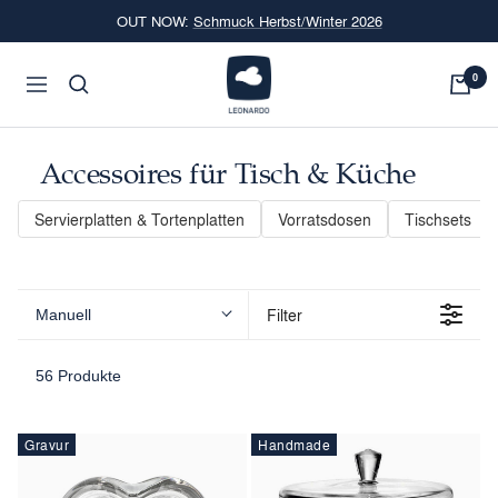
Direkt
OUT NOW:
Schmuck Herbst/Winter 2026
zum
Inhalt
LEONARDO
0
Navigation
Onlineshop
Accessoires für Tisch & Küche
Servierplatten & Tortenplatten
Vorratsdosen
Tischsets
Filter
Manuell
56 Produkte
Gravur
Handmade