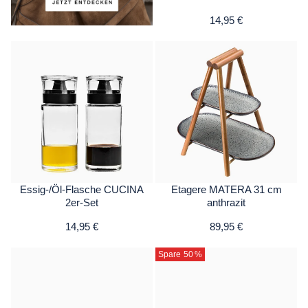
14,95 €
Essig-/Öl-Flasche CUCINA
Etagere MATERA 31 cm
2er-Set
anthrazit
14,95 €
89,95 €
Spare 50
%