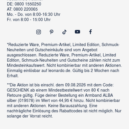
DE: 0800 1550250
ProSales Gastronomie
Retoure anmelden
AT: 0800 220065
LIVING Möbel
Mo. - Do. von 8:00-16:30 Uhr
Vertrag widerrufen
Fr. von 8:00 - 15:00 Uhr
Newsletter
Outlet
*Reduzierte Ware, Premium-Artikel, Limited Edition, Schmuck-
Neuheiten und Gutscheinkäufe sind vom Angebot
ausgeschlossen. Reduzierte Ware, Premium-Artikel, Limited
Edition, Schmuck-Neuheiten und Gutscheine zählen nicht zum
Mindesteinkaufswert. Nicht kombinierbar mit anderen Aktionen.
Einmalig einlösbar auf leonardo.de. Gültig bis 2 Wochen nach
Erhalt.
**Die Aktion ist bis einschl. dem 09.08.2026 mit dem Code:
GESCHENK ab einem Mindestbestellwert von 80 € nach
Retoure gültig. Füge deiner Bestellung ein Armband ALBA
silber (019578) im Wert von 44,95 € hinzu. Nicht kombinierbar
mit anderen Aktionen. Keine Barauszahlung. Eine
nachträgliche Einlösung des Rabattcodes ist nicht möglich. Nur
solange der Vorrat reicht.