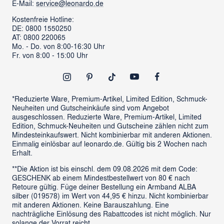
Karriere
FAQs
E-Mail:
service@leonardo.de
Verantwortung
Händlersuche
Kostenfreie Hotline:
DE: 0800 1550250
ProSales Gastronomie
Retoure anmelden
AT: 0800 220065
LIVING Möbel
Mo. - Do. von 8:00-16:30 Uhr
Vertrag widerrufen
Fr. von 8:00 - 15:00 Uhr
Newsletter
Outlet
*Reduzierte Ware, Premium-Artikel, Limited Edition, Schmuck-
Neuheiten und Gutscheinkäufe sind vom Angebot
ausgeschlossen. Reduzierte Ware, Premium-Artikel, Limited
Edition, Schmuck-Neuheiten und Gutscheine zählen nicht zum
Mindesteinkaufswert. Nicht kombinierbar mit anderen Aktionen.
Einmalig einlösbar auf leonardo.de. Gültig bis 2 Wochen nach
Erhalt.
**Die Aktion ist bis einschl. dem 09.08.2026 mit dem Code:
GESCHENK ab einem Mindestbestellwert von 80 € nach
Retoure gültig. Füge deiner Bestellung ein Armband ALBA
silber (019578) im Wert von 44,95 € hinzu. Nicht kombinierbar
mit anderen Aktionen. Keine Barauszahlung. Eine
nachträgliche Einlösung des Rabattcodes ist nicht möglich. Nur
solange der Vorrat reicht.