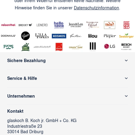
oder ihrem Widerruf entstehen keine Nachteile. Weitere
Hinweise finden Sie in unserer
Datenschutzinformation
.
Sichere Bezahlung
Service & Hilfe
Versand & Zahlung
Unternehmen
Rücksendung/ Retoure
Über uns
Kontaktformular
Kontakt
glass cube
Ansprechpartner & Presse
glaskoch
B. Koch jr. GmbH + Co. KG
Industriestraße 23
LEONARDO News
LEONARDO Firmengeschenke
33014 Bad Driburg