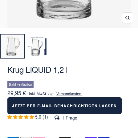
Zoo
Krug LIQUID 1,2 l
Bald verfügbar
Angebotspreis
29,95 €
inkl. MwSt. zzgl.
Versandkosten.
JETZT PER E-MAIL BENACHRICHTIGEN LASSEN
5.0 (1)
1 Frage