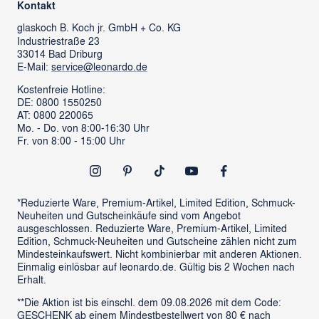
Kontakt
glass cube
Ansprechpartner & Presse
glaskoch
B. Koch jr. GmbH + Co. KG
Industriestraße 23
LEONARDO News
LEONARDO Firmengeschenke
33014 Bad Driburg
Karriere
FAQs
E-Mail:
service@leonardo.de
Verantwortung
Händlersuche
Kostenfreie Hotline:
DE: 0800 1550250
ProSales Gastronomie
Retoure anmelden
AT: 0800 220065
LIVING Möbel
Mo. - Do. von 8:00-16:30 Uhr
Vertrag widerrufen
Fr. von 8:00 - 15:00 Uhr
Newsletter
Outlet
*Reduzierte Ware, Premium-Artikel, Limited Edition, Schmuck-
Neuheiten und Gutscheinkäufe sind vom Angebot
ausgeschlossen. Reduzierte Ware, Premium-Artikel, Limited
Edition, Schmuck-Neuheiten und Gutscheine zählen nicht zum
Mindesteinkaufswert. Nicht kombinierbar mit anderen Aktionen.
Einmalig einlösbar auf leonardo.de. Gültig bis 2 Wochen nach
Erhalt.
**Die Aktion ist bis einschl. dem 09.08.2026 mit dem Code:
GESCHENK ab einem Mindestbestellwert von 80 € nach