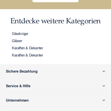
Entdecke weitere Kategorien
Glaskrüge
Gläser
Karaffen & Dekanter
Karaffen & Dekanter
Sichere Bezahlung
Service & Hilfe
Versand & Zahlung
Unternehmen
Rücksendung/ Retoure
Über uns
Kontaktformular