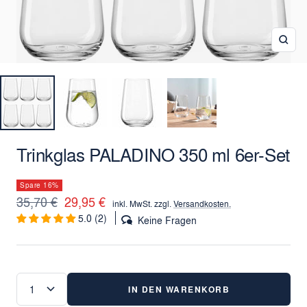
Zoo
Trinkglas PALADINO 350 ml 6er-Set
Spare 16%
Regulärer
Angebotspreis
35,70 €
29,95 €
inkl. MwSt. zzgl.
Versandkosten.
5.0 (2)
Preis
Keine Fragen
IN DEN WARENKORB