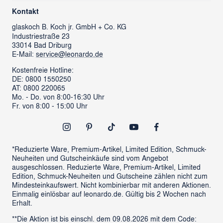
Über uns
Kontaktformular
Kontakt
glass cube
Ansprechpartner & Presse
glaskoch
B. Koch jr. GmbH + Co. KG
Industriestraße 23
LEONARDO News
LEONARDO Firmengeschenke
33014 Bad Driburg
Karriere
FAQs
E-Mail:
service@leonardo.de
Verantwortung
Händlersuche
Kostenfreie Hotline:
DE: 0800 1550250
ProSales Gastronomie
Retoure anmelden
AT: 0800 220065
LIVING Möbel
Mo. - Do. von 8:00-16:30 Uhr
Vertrag widerrufen
Fr. von 8:00 - 15:00 Uhr
Newsletter
Outlet
*Reduzierte Ware, Premium-Artikel, Limited Edition, Schmuck-
Neuheiten und Gutscheinkäufe sind vom Angebot
ausgeschlossen. Reduzierte Ware, Premium-Artikel, Limited
Edition, Schmuck-Neuheiten und Gutscheine zählen nicht zum
Mindesteinkaufswert. Nicht kombinierbar mit anderen Aktionen.
Einmalig einlösbar auf leonardo.de. Gültig bis 2 Wochen nach
Erhalt.
**Die Aktion ist bis einschl. dem 09.08.2026 mit dem Code: