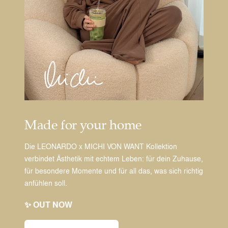
Made for your home
Die LEONARDO x MICHI VON WANT Kollektion
verbindet Ästhetik mit echtem Leben: für dein Zuhause,
für besondere Momente und für all das, was sich richtig
anfühlen soll.
✨ OUT NOW