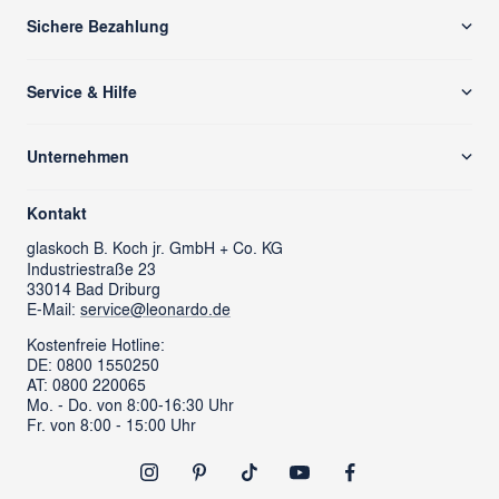
Sichere Bezahlung
Service & Hilfe
Versand & Zahlung
Unternehmen
Rücksendung/ Retoure
Über uns
Kontaktformular
Kontakt
glass cube
Ansprechpartner & Presse
glaskoch
B. Koch jr. GmbH + Co. KG
Industriestraße 23
LEONARDO News
LEONARDO Firmengeschenke
33014 Bad Driburg
Karriere
FAQs
E-Mail:
service@leonardo.de
Verantwortung
Händlersuche
Kostenfreie Hotline:
DE: 0800 1550250
ProSales Gastronomie
Retoure anmelden
AT: 0800 220065
LIVING Möbel
Mo. - Do. von 8:00-16:30 Uhr
Vertrag widerrufen
Fr. von 8:00 - 15:00 Uhr
Newsletter
Outlet