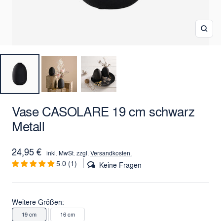
Zoo
Vase CASOLARE 19 cm schwarz
Metall
Angebotspreis
24,95 €
inkl. MwSt. zzgl.
Versandkosten.
5.0 (1)
Keine Fragen
Weitere Größen:
19 cm
16 cm