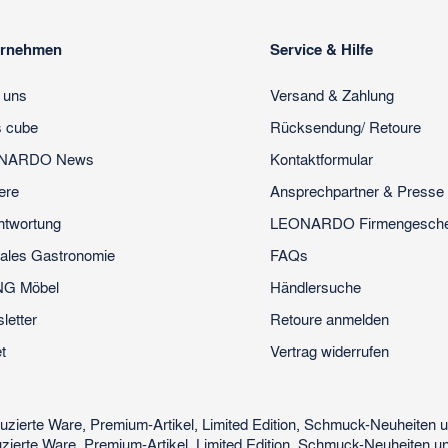
ernehmen
Service & Hilfe
 uns
Versand & Zahlung
s cube
Rücksendung/ Retoure
NARDO News
Kontaktformular
ere
Ansprechpartner & Presse
ntwortung
LEONARDO Firmengesch
ales Gastronomie
FAQs
NG Möbel
Händlersuche
letter
Retoure anmelden
t
Vertrag widerrufen
uzierte Ware, Premium-Artikel, Limited Edition, Schmuck-Neuheiten
zierte Ware, Premium-Artikel, Limited Edition, Schmuck-Neuheiten u