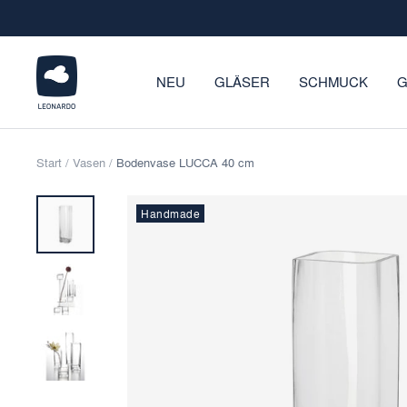
Direkt
zum
Inhalt
LEONARDO
NEU
GLÄSER
SCHMUCK
G
Onlineshop
Start
Vasen
Bodenvase LUCCA 40 cm
Handmade