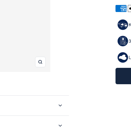
Weiter
K
3
L
Zoom