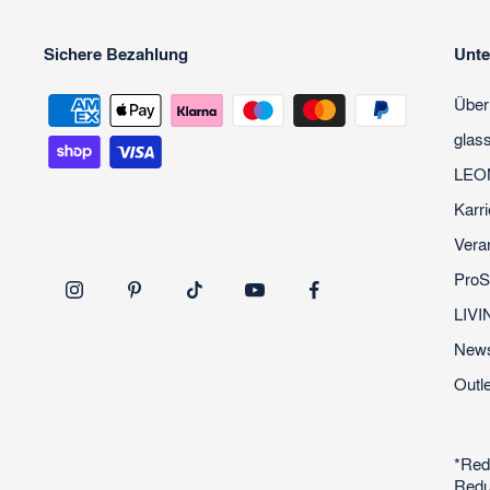
Sichere Bezahlung
Unt
Über
glas
LEO
Karri
Vera
ProS
LIVI
News
Outle
*Red
Redu