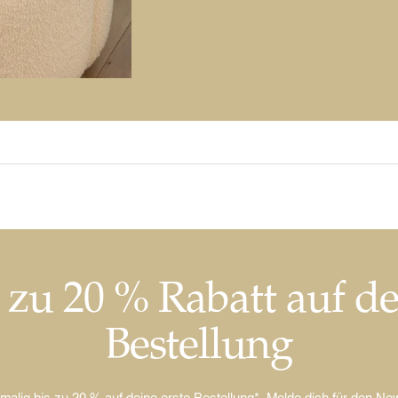
 zu 20 % Rabatt auf d
Bestellung
nmalig bis zu 20 % auf deine erste Bestellung*. Melde dich für den New