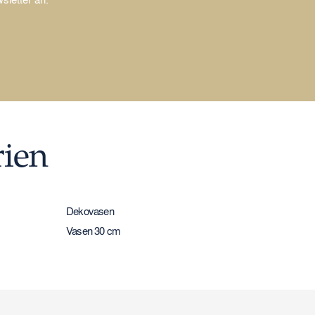
rien
Dekovasen
Vasen 30 cm