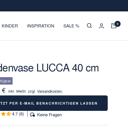
0
KINDER
INSPIRATION
SALE %
denvase LUCCA 40 cm
rfügbar
otspreis
 €
inkl. MwSt. zzgl.
Versandkosten.
ETZT PER E-MAIL BENACHRICHTIGEN LASSEN
4.7 (6)
Keine Fragen