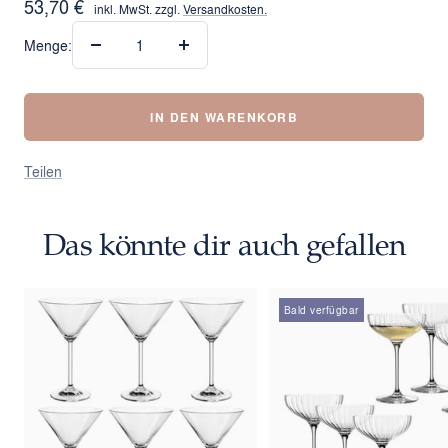
Angebotspreis
53,70 €
inkl. MwSt. zzgl.
Versandkosten.
Menge:
Menge
Menge
verringern
erhöhen
IN DEN WARENKORB
Teilen
Das könnte dir auch gefallen
Bald verfügbar