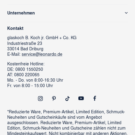
Versand & Zahlung
Unternehmen
Rücksendung/ Retoure
Über uns
Kontaktformular
Kontakt
glass cube
Ansprechpartner & Presse
glaskoch
B. Koch jr. GmbH + Co. KG
Industriestraße 23
LEONARDO News
LEONARDO Firmengeschenke
33014 Bad Driburg
Karriere
FAQs
E-Mail:
service@leonardo.de
Verantwortung
Händlersuche
Kostenfreie Hotline:
DE: 0800 1550250
ProSales Gastronomie
Retoure anmelden
AT: 0800 220065
LIVING Möbel
Mo. - Do. von 8:00-16:30 Uhr
Vertrag widerrufen
Fr. von 8:00 - 15:00 Uhr
Newsletter
Outlet
*Reduzierte Ware, Premium-Artikel, Limited Edition, Schmuck-
Neuheiten und Gutscheinkäufe sind vom Angebot
ausgeschlossen. Reduzierte Ware, Premium-Artikel, Limited
Edition, Schmuck-Neuheiten und Gutscheine zählen nicht zum
Mindesteinkaufswert. Nicht kombinierbar mit anderen Aktionen.