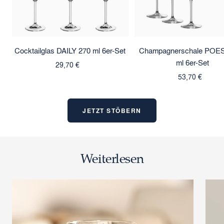
Cocktailglas DAILY 270 ml 6er-Set
Champagnerschale POES
ml 6er-Set
Angebotspreis
29,70 €
Angebotspreis
53,70 €
JETZT STÖBERN
Weiterlesen