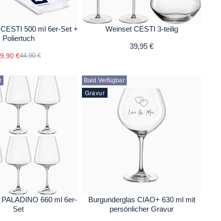
 CESTI 500 ml 6er-Set +
Weinset CESTI 3-teilig
Poliertuch
39,95 €
9,90 €
44,90 €
r
Bald Verfügbar
Gravur
 PALADINO 660 ml 6er-
Burgunderglas CIAO+ 630 ml mit
Set
persönlicher Gravur