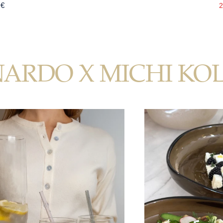
 €
2
NARDO X MICHI KO