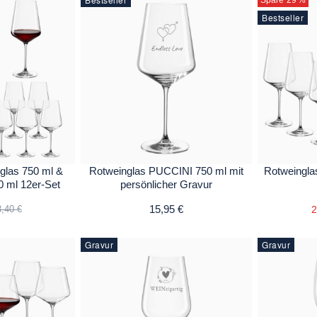
Bestseller
las 750 ml &
Rotweinglas PUCCINI 750 ml mit
Rotweingla
 ml 12er-Set
persönlicher Gravur
15,95 €
2
,40 €
Gravur
Gravur