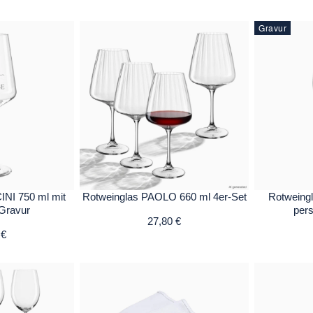
Gravur
NI 750 ml mit
Rotweinglas PAOLO 660 ml 4er-Set
Rotweing
 Gravur
pers
27,80 €
 €