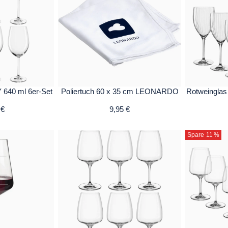
 640 ml 6er-Set
Poliertuch 60 x 35 cm LEONARDO
Rotweinglas
 €
9,95 €
Spare 11
%