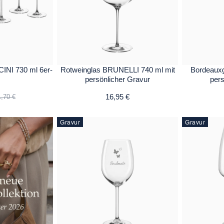
INI 730 ml 6er-
Rotweinglas BRUNELLI 740 ml mit
Bordeauxg
persönlicher Gravur
pers
16,95 €
,70 €
Gravur
Gravur