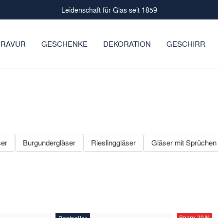
Leidenschaft für Glas seit 1859
RAVUR
GESCHENKE
DEKORATION
GESCHIRR
ser
Burgundergläser
Rieslinggläser
Gläser mit Sprüchen
Bestseller
Spare 29
%