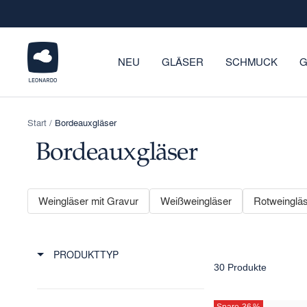
Direkt
zum
Inhalt
LEONARDO
NEU
GLÄSER
SCHMUCK
G
Onlineshop
Start
Bordeauxgläser
Bordeauxgläser
Weingläser mit Gravur
Weißweingläser
Rotweinglä
PRODUKTTYP
30 Produkte
Spare 36
%