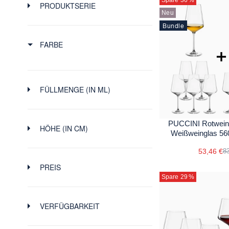
PRODUKTSERIE
Neu
Bundle
FARBE
FÜLLMENGE (IN ML)
-
PUCCINI Rotweing
HÖHE (IN CM)
Weißweinglas 560
-
430
515
600
685
770
53,46 €
83
PREIS
Spare 29
%
-
$
$
0.1
7
14
20
26
VERFÜGBARKEIT
9.95
27
44
61
77.7