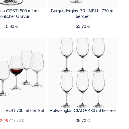
las CESTI 500 ml mit
Burgunderglas BRUNELLI 770 ml
önlicher Gravur
6er-Set
15,90 €
59,70 €
 TIVOLI 700 ml 6er-Set
Rotweinglas CIAO+ 430 ml 6er-Set
35,70 €
2,95 €
47,70 €