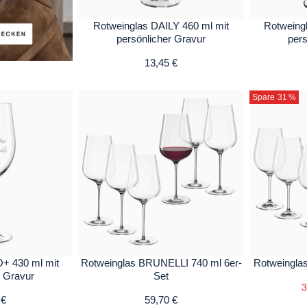
Rotweinglas DAILY 460 ml mit
Rotweing
persönlicher Gravur
pers
13,45 €
Spare 31
%
+ 430 ml mit
Rotweinglas BRUNELLI 740 ml 6er-
Rotweinglas
r Gravur
Set
3
 €
59,70 €