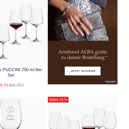
s PUCCINI 750 ml 6er-
Set
9,70 €
41,70 €
Spare 31
%