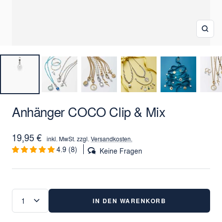
Zoo
Anhänger COCO Clip & Mix
Angebotspreis
19,95 €
inkl. MwSt. zzgl.
Versandkosten.
4.9 (8)
Keine Fragen
IN DEN WARENKORB