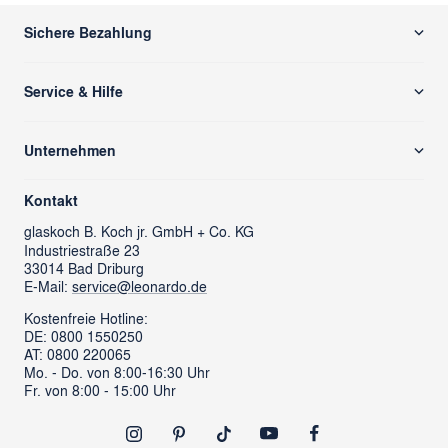
Sichere Bezahlung
Service & Hilfe
Versand & Zahlung
Unternehmen
Rücksendung/ Retoure
Über uns
Kontaktformular
Kontakt
glass cube
Ansprechpartner & Presse
glaskoch
B. Koch jr. GmbH + Co. KG
Industriestraße 23
LEONARDO News
LEONARDO Firmengeschenke
33014 Bad Driburg
Karriere
FAQs
E-Mail:
service@leonardo.de
Verantwortung
Händlersuche
Kostenfreie Hotline:
DE: 0800 1550250
ProSales Gastronomie
Retoure anmelden
AT: 0800 220065
LIVING Möbel
Mo. - Do. von 8:00-16:30 Uhr
Vertrag widerrufen
Fr. von 8:00 - 15:00 Uhr
Newsletter
Outlet