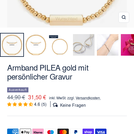
Zoo
Armband PILEA gold mit
persönlicher Gravur
Ausverkauft
Regulärer
Angebotspreis
44,90 €
31,50 €
inkl. MwSt. zzgl.
Versandkosten.
4.6 (5)
Preis
Keine Fragen