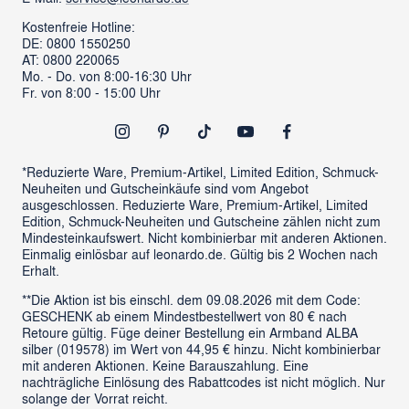
Verantwortung
Händlersuche
Kostenfreie Hotline:
DE: 0800 1550250
ProSales Gastronomie
Retoure anmelden
AT: 0800 220065
LIVING Möbel
Mo. - Do. von 8:00-16:30 Uhr
Vertrag widerrufen
Fr. von 8:00 - 15:00 Uhr
Newsletter
Outlet
*Reduzierte Ware, Premium-Artikel, Limited Edition, Schmuck-
Neuheiten und Gutscheinkäufe sind vom Angebot
ausgeschlossen. Reduzierte Ware, Premium-Artikel, Limited
Edition, Schmuck-Neuheiten und Gutscheine zählen nicht zum
Mindesteinkaufswert. Nicht kombinierbar mit anderen Aktionen.
Einmalig einlösbar auf leonardo.de. Gültig bis 2 Wochen nach
Erhalt.
**Die Aktion ist bis einschl. dem 09.08.2026 mit dem Code:
GESCHENK ab einem Mindestbestellwert von 80 € nach
Retoure gültig. Füge deiner Bestellung ein Armband ALBA
silber (019578) im Wert von 44,95 € hinzu. Nicht kombinierbar
mit anderen Aktionen. Keine Barauszahlung. Eine
nachträgliche Einlösung des Rabattcodes ist nicht möglich. Nur
solange der Vorrat reicht.