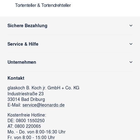
Tortenteller & Tortendrehteller
Sichere Bezahlung
Service & Hilfe
Versand & Zahlung
Unternehmen
Rücksendung/ Retoure
Über uns
Kontaktformular
Kontakt
glass cube
Ansprechpartner & Presse
glaskoch
B. Koch jr. GmbH + Co. KG
Industriestraße 23
LEONARDO News
LEONARDO Firmengeschenke
33014 Bad Driburg
Karriere
FAQs
E-Mail:
service@leonardo.de
Verantwortung
Händlersuche
Kostenfreie Hotline:
DE: 0800 1550250
ProSales Gastronomie
Retoure anmelden
AT: 0800 220065
LIVING Möbel
Mo. - Do. von 8:00-16:30 Uhr
Vertrag widerrufen
Fr. von 8:00 - 15:00 Uhr