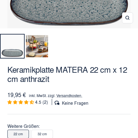
Zoo
Keramikplatte MATERA 22 cm x 12
cm anthrazit
Angebotspreis
19,95 €
inkl. MwSt. zzgl.
Versandkosten.
4.5 (2)
Keine Fragen
Weitere Größen:
22 cm
32 cm