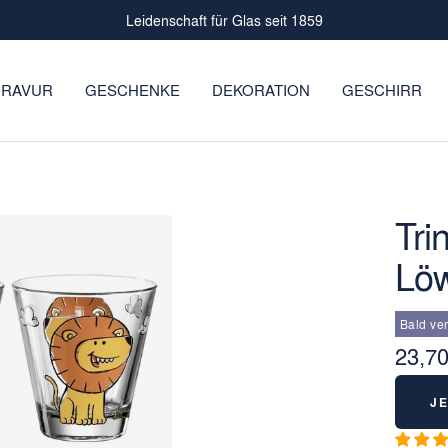
Leidenschaft für Glas seit 1859
RAVUR
GESCHENKE
DEKORATION
GESCHIRR
Tri
Löw
Bald ve
Angeb
23,70
J