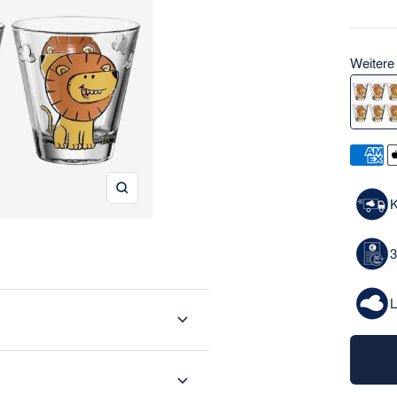
Weiter
Weitere
Zoom
K
3
L