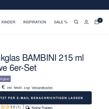
0
KINDER
INSPIRATION
SALE %
nkglas BAMBINI 215 ml
e 6er-Set
rfügbar
otspreis
 €
inkl. MwSt. zzgl.
Versandkosten.
ETZT PER E-MAIL BENACHRICHTIGEN LASSEN
3.0 (1)
Keine Fragen