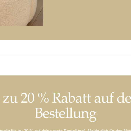
 zu 20 % Rabatt auf d
Bestellung
nmalig bis zu 20 % auf deine erste Bestellung*. Melde dich für den New