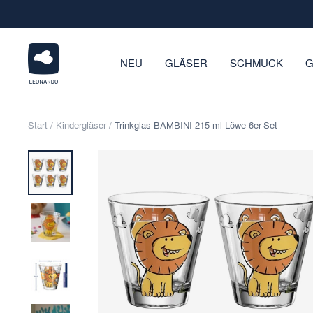
Direkt
zum
Inhalt
LEONARDO
NEU
GLÄSER
SCHMUCK
G
Onlineshop
Start
Kindergläser
Trinkglas BAMBINI 215 ml Löwe 6er-Set