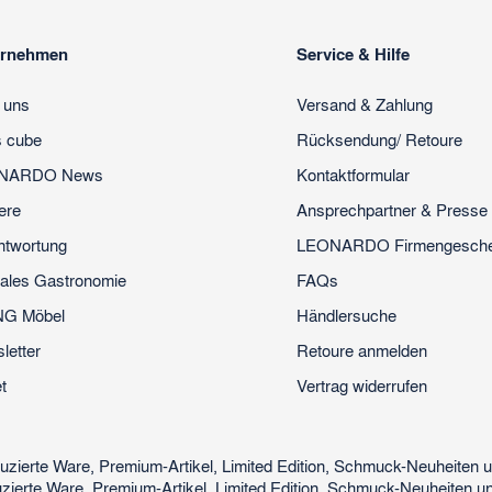
ernehmen
Service & Hilfe
 uns
Versand & Zahlung
s cube
Rücksendung/ Retoure
NARDO News
Kontaktformular
ere
Ansprechpartner & Presse
ntwortung
LEONARDO Firmengesch
ales Gastronomie
FAQs
NG Möbel
Händlersuche
letter
Retoure anmelden
t
Vertrag widerrufen
uzierte Ware, Premium-Artikel, Limited Edition, Schmuck-Neuheiten
zierte Ware, Premium-Artikel, Limited Edition, Schmuck-Neuheiten u