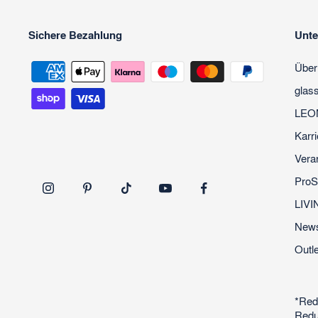
Sichere Bezahlung
Unt
Über
glas
LEO
Karri
Vera
ProS
LIVI
News
Outle
*Red
Redu