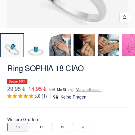
Zoo
Ring SOPHIA 18 CIAO
Spare 50%
Regulärer
Angebotspreis
29,95 €
14,95 €
inkl. MwSt. zzgl.
Versandkosten.
5.0 (1)
Preis
Keine Fragen
Weitere Größen:
18
17
19
20