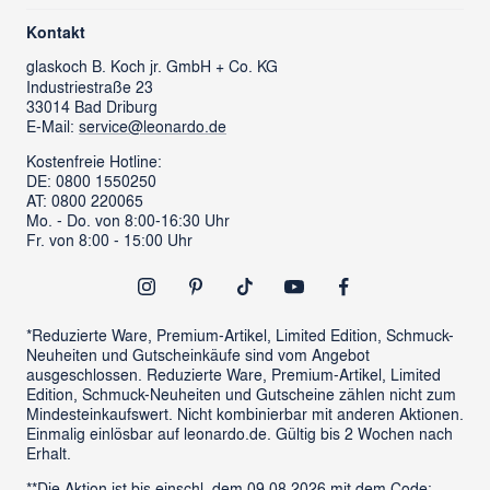
Über uns
Kontaktformular
Kontakt
glass cube
Ansprechpartner & Presse
glaskoch
B. Koch jr. GmbH + Co. KG
Industriestraße 23
LEONARDO News
LEONARDO Firmengeschenke
33014 Bad Driburg
Karriere
FAQs
E-Mail:
service@leonardo.de
Verantwortung
Händlersuche
Kostenfreie Hotline:
DE: 0800 1550250
ProSales Gastronomie
Retoure anmelden
AT: 0800 220065
LIVING Möbel
Mo. - Do. von 8:00-16:30 Uhr
Vertrag widerrufen
Fr. von 8:00 - 15:00 Uhr
Newsletter
Outlet
*Reduzierte Ware, Premium-Artikel, Limited Edition, Schmuck-
Neuheiten und Gutscheinkäufe sind vom Angebot
ausgeschlossen. Reduzierte Ware, Premium-Artikel, Limited
Edition, Schmuck-Neuheiten und Gutscheine zählen nicht zum
Mindesteinkaufswert. Nicht kombinierbar mit anderen Aktionen.
Einmalig einlösbar auf leonardo.de. Gültig bis 2 Wochen nach
Erhalt.
**Die Aktion ist bis einschl. dem 09.08.2026 mit dem Code: