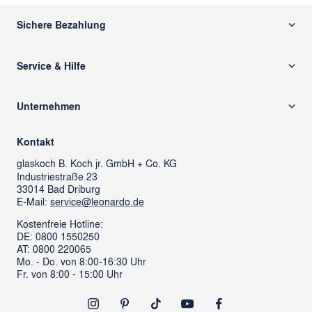
Sichere Bezahlung
Service & Hilfe
Versand & Zahlung
Unternehmen
Rücksendung/ Retoure
Über uns
Kontaktformular
Kontakt
glass cube
Ansprechpartner & Presse
glaskoch
B. Koch jr. GmbH + Co. KG
Industriestraße 23
LEONARDO News
LEONARDO Firmengeschenke
33014 Bad Driburg
Karriere
FAQs
E-Mail:
service@leonardo.de
Verantwortung
Händlersuche
Kostenfreie Hotline:
DE: 0800 1550250
ProSales Gastronomie
Retoure anmelden
AT: 0800 220065
LIVING Möbel
Mo. - Do. von 8:00-16:30 Uhr
Vertrag widerrufen
Fr. von 8:00 - 15:00 Uhr
Newsletter
Outlet