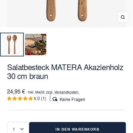
Zoo
Salatbesteck MATERA Akazienholz
30 cm braun
Angebotspreis
24,95 €
inkl. MwSt. zzgl.
Versandkosten.
5.0 (1)
Keine Fragen
IN DEN WARENKORB