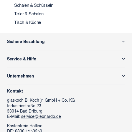
Schalen & Schüsseln
Teller & Schalen
Tisch & Küche
Sichere Bezahlung
Service & Hilfe
Versand & Zahlung
Unternehmen
Rücksendung/ Retoure
Über uns
Kontaktformular
Kontakt
glass cube
Ansprechpartner & Presse
glaskoch
B. Koch jr. GmbH + Co. KG
Industriestraße 23
LEONARDO News
LEONARDO Firmengeschenke
33014 Bad Driburg
Karriere
FAQs
E-Mail:
service@leonardo.de
Verantwortung
Händlersuche
Kostenfreie Hotline:
DE: 0800 1550250