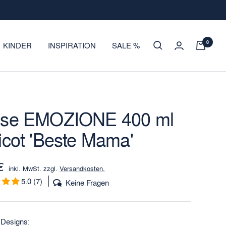
0
KINDER
INSPIRATION
SALE %
sse EMOZIONE 400 ml
icot 'Beste Mama'
otspreis
€
inkl. MwSt. zzgl.
Versandkosten.
5.0 (7)
Keine Fragen
 Designs: