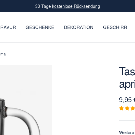
Leidenschaft für Glas seit 1859
RAVUR
GESCHENKE
DEKORATION
GESCHIRR
ama'
Ta
apr
Angeb
9,95 
Weitere