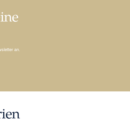
eine
sletter an.
rien