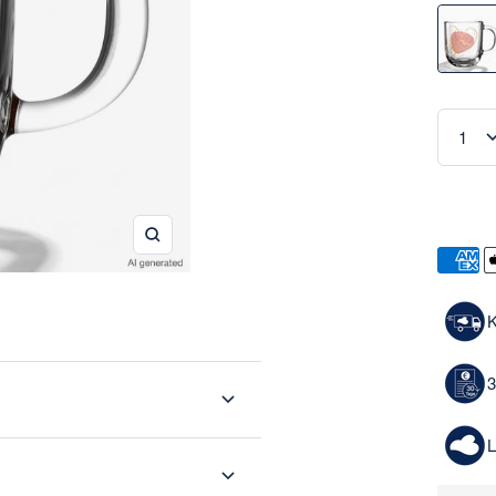
Weiter
Zoom
K
3
L