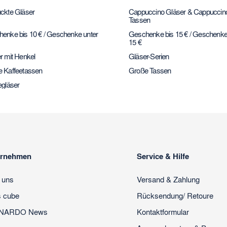
ckte Gläser
Cappuccino Gläser & Cappuccin
Tassen
enke bis 10 € / Geschenke unter
Geschenke bis 15 € / Geschenke
15 €
r mit Henkel
Gläser-Serien
 Kaffeetassen
Große Tassen
egläser
ernehmen
Service & Hilfe
 uns
Versand & Zahlung
s cube
Rücksendung/ Retoure
NARDO News
Kontaktformular