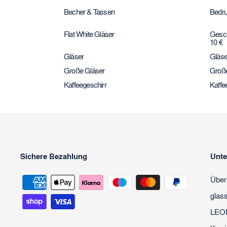
Becher & Tassen
Bedru
Flat White Gläser
Gesch
10 €
Gläser
Gläse
Große Gläser
Große
Kaffeegeschirr
Kaffe
Sichere Bezahlung
Unt
Über
glas
LEO