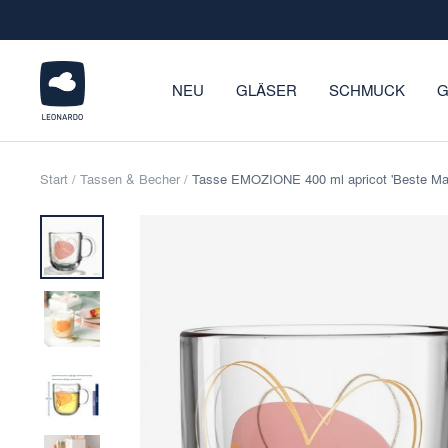
Direkt
zum
Inhalt
LEONARDO
NEU
GLÄSER
SCHMUCK
G
Onlineshop
Start
Tassen & Becher
Tasse EMOZIONE 400 ml apricot 'Beste M