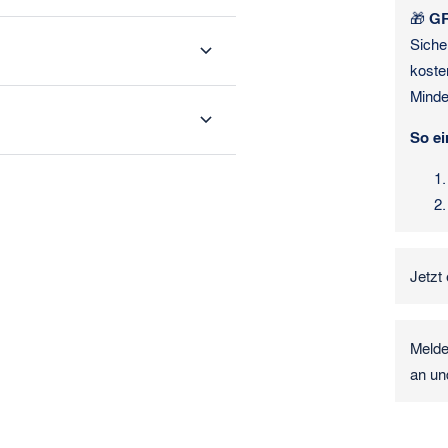
🎁
GR
Siche
koste
Minde
So ei
Jetzt 
Melde
an un