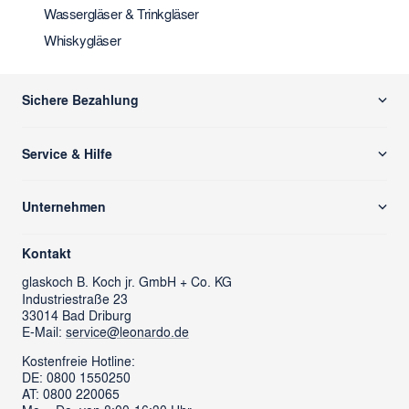
Wassergläser & Trinkgläser
Whiskygläser
Sichere Bezahlung
Service & Hilfe
Versand & Zahlung
Unternehmen
Rücksendung/ Retoure
Über uns
Kontaktformular
Kontakt
glass cube
Ansprechpartner & Presse
glaskoch
B. Koch jr. GmbH + Co. KG
Industriestraße 23
LEONARDO News
LEONARDO Firmengeschenke
33014 Bad Driburg
Karriere
FAQs
E-Mail:
service@leonardo.de
Verantwortung
Händlersuche
Kostenfreie Hotline:
DE: 0800 1550250
ProSales Gastronomie
Retoure anmelden
AT: 0800 220065
LIVING Möbel