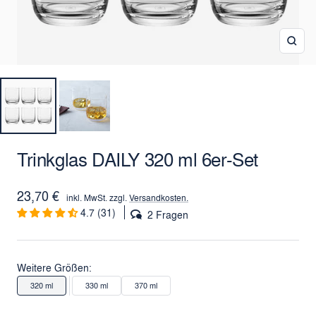
Zoo
Trinkglas DAILY 320 ml 6er-Set
Angebotspreis
23,70 €
inkl. MwSt. zzgl.
Versandkosten.
4.7 (31)
2 Fragen
Weitere Größen:
320 ml
330 ml
370 ml