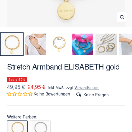
Zoo
Stretch Armband ELISABETH gold
Spare 50%
Regulärer
Angebotspreis
49,95 €
24,95 €
inkl. MwSt. zzgl.
Versandkosten.
Keine Bewertungen
Preis
Keine Fragen
Weitere Farben: