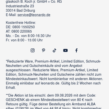
glaskoch
B. Koch jr. GmbH + Co. KG
Industriestraße 23
LEONARDO News
LEONARDO Firmengeschenke
33014 Bad Driburg
Karriere
FAQs
E-Mail:
service@leonardo.de
Verantwortung
Händlersuche
Kostenfreie Hotline:
DE: 0800 1550250
ProSales Gastronomie
Retoure anmelden
AT: 0800 220065
LIVING Möbel
Mo. - Do. von 8:00-16:30 Uhr
Vertrag widerrufen
Fr. von 8:00 - 15:00 Uhr
Newsletter
Outlet
*Reduzierte Ware, Premium-Artikel, Limited Edition, Schmuck-
Neuheiten und Gutscheinkäufe sind vom Angebot
ausgeschlossen. Reduzierte Ware, Premium-Artikel, Limited
Edition, Schmuck-Neuheiten und Gutscheine zählen nicht zum
Mindesteinkaufswert. Nicht kombinierbar mit anderen Aktionen.
Einmalig einlösbar auf leonardo.de. Gültig bis 2 Wochen nach
Erhalt.
**Die Aktion ist bis einschl. dem 09.08.2026 mit dem Code:
GESCHENK ab einem Mindestbestellwert von 80 € nach
Retoure gültig. Füge deiner Bestellung ein Armband ALBA
silber (019578) im Wert von 44,95 € hinzu. Nicht kombinierbar