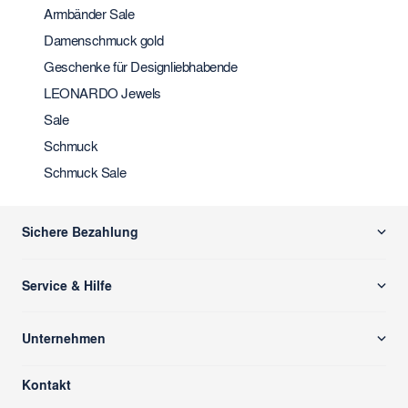
Armbänder Sale
Damenschmuck gold
Geschenke für Designliebhabende
LEONARDO Jewels
Sale
Schmuck
Schmuck Sale
Sichere Bezahlung
Service & Hilfe
Versand & Zahlung
Unternehmen
Rücksendung/ Retoure
Über uns
Kontaktformular
Kontakt
glass cube
Ansprechpartner & Presse