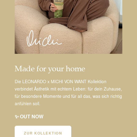
Made for your home
Die LEONARDO x MICHI VON WANT Kollektion
verbindet Ästhetik mit echtem Leben: für dein Zuhause,
für besondere Momente und für all das, was sich richtig
anfühlen soll.
✨ OUT NOW
ZUR KOLLEKTION