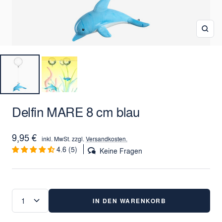
Zoo
Delfin MARE 8 cm blau
Angebotspreis
9,95 €
inkl. MwSt. zzgl.
Versandkosten.
4.6 (5)
Keine Fragen
IN DEN WARENKORB