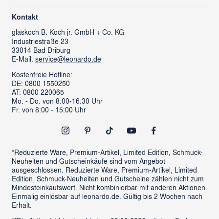
Über uns
Kontaktformular
Kontakt
glass cube
Ansprechpartner & Presse
glaskoch
B. Koch jr. GmbH + Co. KG
Industriestraße 23
LEONARDO News
LEONARDO Firmengeschenke
33014 Bad Driburg
Karriere
FAQs
E-Mail:
service@leonardo.de
Verantwortung
Händlersuche
Kostenfreie Hotline:
DE: 0800 1550250
ProSales Gastronomie
Retoure anmelden
AT: 0800 220065
LIVING Möbel
Mo. - Do. von 8:00-16:30 Uhr
Vertrag widerrufen
Fr. von 8:00 - 15:00 Uhr
Newsletter
Outlet
*Reduzierte Ware, Premium-Artikel, Limited Edition, Schmuck-
Neuheiten und Gutscheinkäufe sind vom Angebot
ausgeschlossen. Reduzierte Ware, Premium-Artikel, Limited
Edition, Schmuck-Neuheiten und Gutscheine zählen nicht zum
Mindesteinkaufswert. Nicht kombinierbar mit anderen Aktionen.
Einmalig einlösbar auf leonardo.de. Gültig bis 2 Wochen nach
Erhalt.