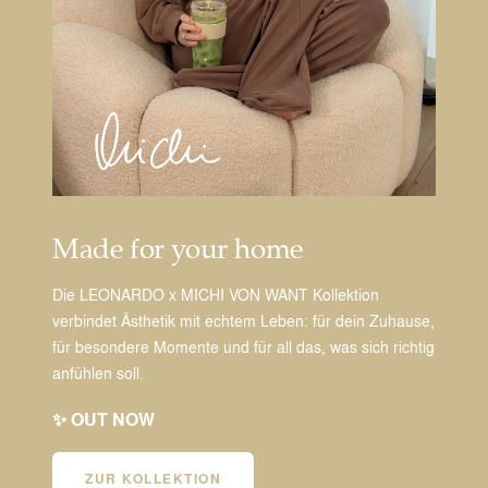
Made for your home
Die LEONARDO x MICHI VON WANT Kollektion
verbindet Ästhetik mit echtem Leben: für dein Zuhause,
für besondere Momente und für all das, was sich richtig
anfühlen soll.
✨ OUT NOW
ZUR KOLLEKTION